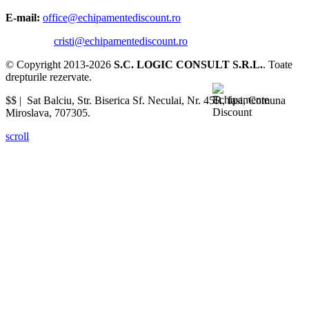
E-mail:
office@echipamentediscount.ro
cristi@echipamentediscount.ro
© Copyright 2013-2026
S.C. LOGIC CONSULT S.R.L.
. Toate
drepturile rezervate.
$$ |
Sat Balciu, Str. Biserica Sf. Neculai, Nr. 45R
,
Iasi
,
Comuna
Miroslava
,
707305
.
scroll