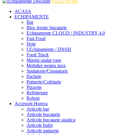
0723.276.930
ACASA
ECHIPAMENTE
Bar
Bloc termic bucatarie
Echipamente CLOUD / INDUSTRY 4.0
Fast Food
Hote
I Echipamente / DNSH
Food Truck
Masini spalat vase
Mobilier neutru inox
Spalatorie/Curatatorie
Pachete
Patiserie/Cofetarie
Pizzerie
Refrigerare
Roboti
Accesorii Horeca
Articole bar
Articole bucatarie
Articole bucatarie asiatica
Articole bufet
Articole patiserie