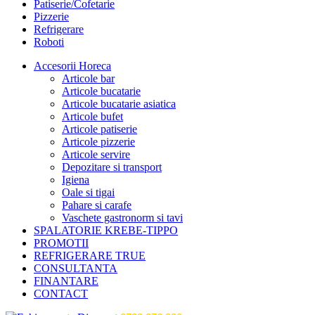
Patiserie/Cofetarie
Pizzerie
Refrigerare
Roboti
Accesorii Horeca
Articole bar
Articole bucatarie
Articole bucatarie asiatica
Articole bufet
Articole patiserie
Articole pizzerie
Articole servire
Depozitare si transport
Igiena
Oale si tigai
Pahare si carafe
Vaschete gastronorm si tavi
SPALATORIE KREBE-TIPPO
PROMOTII
REFRIGERARE TRUE
CONSULTANTA
FINANTARE
CONTACT