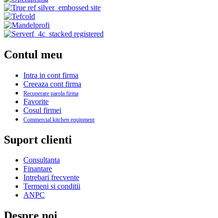
Contul meu
Intra in cont firma
Creeaza cont firma
Recuperare parola firma
Favorite
Cosul firmei
Commercial kitchen equipment
Suport clienti
Consultanta
Finantare
Intrebari frecvente
Termeni si conditii
ANPC
Despre noi