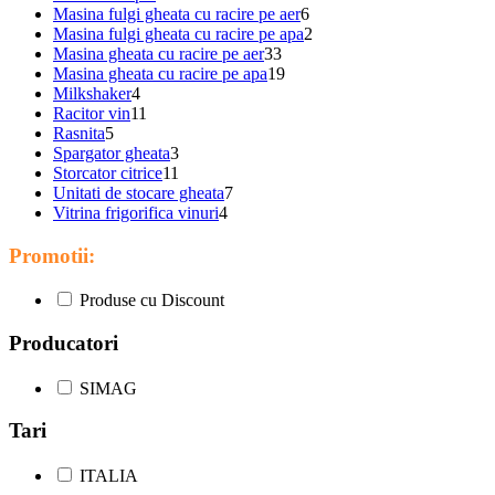
Masina fulgi gheata cu racire pe aer
6
Masina fulgi gheata cu racire pe apa
2
Masina gheata cu racire pe aer
33
Masina gheata cu racire pe apa
19
Milkshaker
4
Racitor vin
11
Rasnita
5
Spargator gheata
3
Storcator citrice
11
Unitati de stocare gheata
7
Vitrina frigorifica vinuri
4
Promotii:
Produse cu Discount
Producatori
SIMAG
Tari
ITALIA