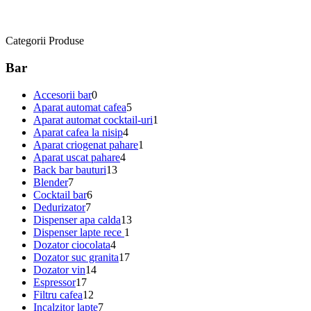
Categorii Produse
Bar
Accesorii bar
0
Aparat automat cafea
5
Aparat automat cocktail-uri
1
Aparat cafea la nisip
4
Aparat criogenat pahare
1
Aparat uscat pahare
4
Back bar bauturi
13
Blender
7
Cocktail bar
6
Dedurizator
7
Dispenser apa calda
13
Dispenser lapte rece
1
Dozator ciocolata
4
Dozator suc granita
17
Dozator vin
14
Espressor
17
Filtru cafea
12
Incalzitor lapte
7