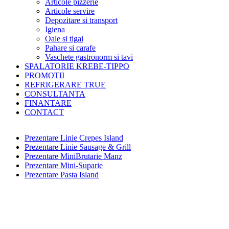
Articole pizzerie
Articole servire
Depozitare si transport
Igiena
Oale si tigai
Pahare si carafe
Vaschete gastronorm si tavi
SPALATORIE KREBE-TIPPO
PROMOTII
REFRIGERARE TRUE
CONSULTANTA
FINANTARE
CONTACT
Prezentare Linie Crepes Island
Prezentare Linie Sausage & Grill
Prezentare MiniBrutarie Manz
Prezentare Mini-Suparie
Prezentare Pasta Island