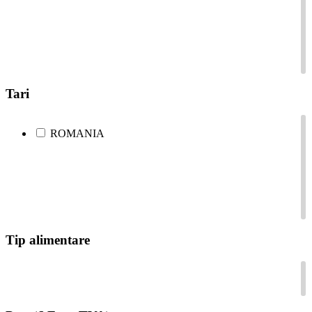
Polita de perete reglabila
18
Pubela inox
6
Rastel inox
21
Robineti
124
Sifoane si rigole de pardoseala
15
Spalator 1 cuva
63
Spalator 2 cuve
36
Spalator 3 cuve
16
Tari
Spalator maini
4
Suport inox
0
ROMANIA
Tip alimentare