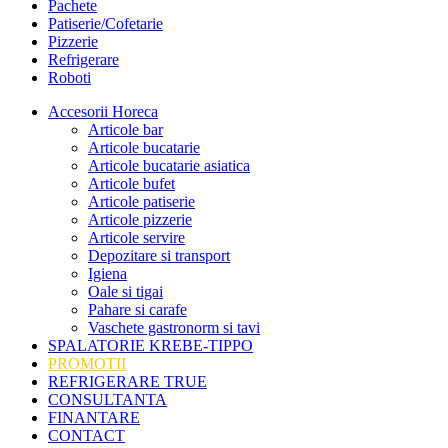
Pachete
Patiserie/Cofetarie
Pizzerie
Refrigerare
Roboti
Accesorii Horeca
Articole bar
Articole bucatarie
Articole bucatarie asiatica
Articole bufet
Articole patiserie
Articole pizzerie
Articole servire
Depozitare si transport
Igiena
Oale si tigai
Pahare si carafe
Vaschete gastronorm si tavi
SPALATORIE KREBE-TIPPO
PROMOTII
REFRIGERARE TRUE
CONSULTANTA
FINANTARE
CONTACT