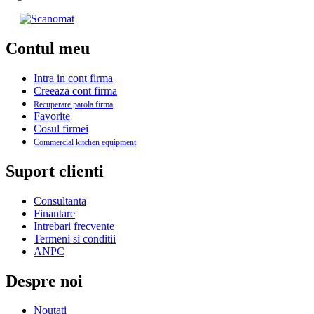
Contul meu
Intra in cont firma
Creeaza cont firma
Recuperare parola firma
Favorite
Cosul firmei
Commercial kitchen equipment
Suport clienti
Consultanta
Finantare
Intrebari frecvente
Termeni si conditii
ANPC
Despre noi
Noutati