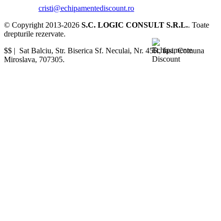
cristi@echipamentediscount.ro
© Copyright 2013-2026
S.C. LOGIC CONSULT S.R.L.
. Toate
drepturile rezervate.
$$ |
Sat Balciu, Str. Biserica Sf. Neculai, Nr. 45R
,
Iasi
,
Comuna
Miroslava
,
707305
.