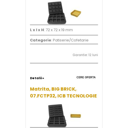
L x l x H
: 72 x 72 x 19 mm
Categorie
: Patiserie/Cofetarie
Garantie: 12 luni
Detalii »
CERE OFERTA
Matrita, BIG BRICK,
07.FCTP32, ICB TECNOLOGIE