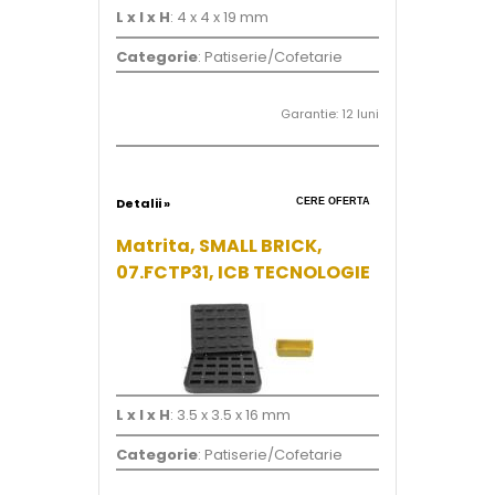
L x l x H
: 4 x 4 x 19 mm
Categorie
: Patiserie/Cofetarie
Garantie: 12 luni
Detalii »
CERE OFERTA
Matrita, SMALL BRICK,
07.FCTP31, ICB TECNOLOGIE
L x l x H
: 3.5 x 3.5 x 16 mm
Categorie
: Patiserie/Cofetarie