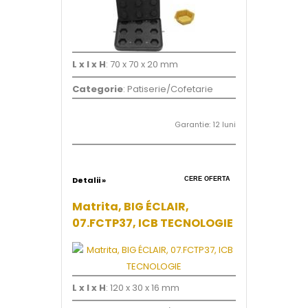
L x l x H
: 70 x 70 x 20 mm
Categorie
: Patiserie/Cofetarie
Garantie: 12 luni
Detalii »
CERE OFERTA
Matrita, BIG ÉCLAIR,
07.FCTP37, ICB TECNOLOGIE
L x l x H
: 120 x 30 x 16 mm