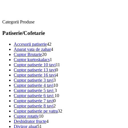
Categorii Produse
Patiserie/Cofetarie
Accesorii patiserie
42
Aparat vata de zahar
4
Cuptor Brutarie
20
Cuptor kurtoskalacs
1
Cuptor patiserie 10 tavi
11
Cuptor patiserie 13 tavi
0
Cuptor patiserie 16 tavi
4
Cuptor patiserie 3 tavi
3
Cuptor patiserie 4 tavi
10
Cuptor patiserie 5 tavi
3
Cuptor patiserie 6 tavi
10
Cuptor patiserie 7 tavi
0
Cuptor patiserie 8 tavi
2
Cuptor patiserie pe vatra
32
Cuptor rotativ
10
Deshidrator fructe
4
Divizor aluat
51