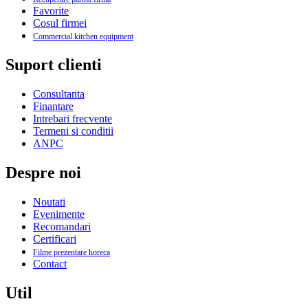
Favorite
Cosul firmei
Commercial kitchen equipment
Suport clienti
Consultanta
Finantare
Intrebari frecvente
Termeni si conditii
ANPC
Despre noi
Noutati
Evenimente
Recomandari
Certificari
Filme prezentare horeca
Contact
Util