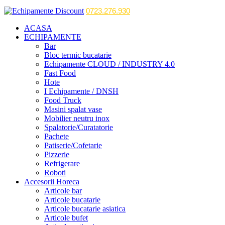
0723.276.930
ACASA
ECHIPAMENTE
Bar
Bloc termic bucatarie
Echipamente CLOUD / INDUSTRY 4.0
Fast Food
Hote
I Echipamente / DNSH
Food Truck
Masini spalat vase
Mobilier neutru inox
Spalatorie/Curatatorie
Pachete
Patiserie/Cofetarie
Pizzerie
Refrigerare
Roboti
Accesorii Horeca
Articole bar
Articole bucatarie
Articole bucatarie asiatica
Articole bufet