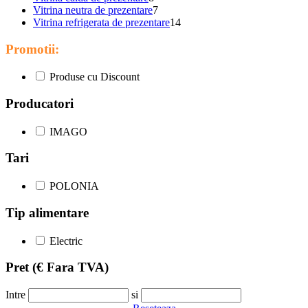
Vitrina neutra de prezentare
7
Vitrina refrigerata de prezentare
14
Promotii:
Produse cu Discount
Producatori
IMAGO
Tari
POLONIA
Tip alimentare
Electric
Pret
(€ Fara TVA)
Intre
si