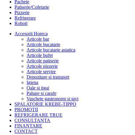
Pachete
Patiserie/Cofetarie
Pizzerie
Refrigerare
Roboti
Accesorii Horeca
Articole bar
Articole bucatarie
Articole bucatarie asiatica
Articole bufet
Articole patiserie
Articole pizzerie
Articole servire
Depozitare si transport
Igiena
Oale si tigai
Pahare si carafe
Vaschete gastronorm si tavi
SPALATORIE KREBE-TIPPO
PROMOTII
REFRIGERARE TRUE
CONSULTANTA
FINANTARE
CONTACT