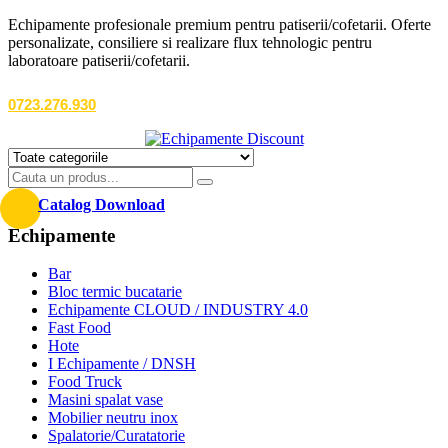
Echipamente profesionale premium pentru patiserii/cofetarii. Oferte
personalizate, consiliere si realizare flux tehnologic pentru
laboratoare patiserii/cofetarii.
0723.276.930
Catalog Download
Echipamente
Bar
Bloc termic bucatarie
Echipamente CLOUD / INDUSTRY 4.0
Fast Food
Hote
I Echipamente / DNSH
Food Truck
Masini spalat vase
Mobilier neutru inox
Spalatorie/Curatatorie