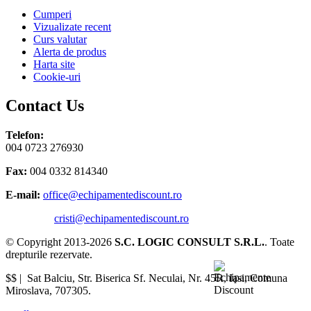
Cumperi
Vizualizate recent
Curs valutar
Alerta de produs
Harta site
Cookie-uri
Contact Us
Telefon:
004 0723 276930
Fax:
004 0332 814340
E-mail:
office@echipamentediscount.ro
cristi@echipamentediscount.ro
© Copyright 2013-2026
S.C. LOGIC CONSULT S.R.L.
. Toate
drepturile rezervate.
$$ |
Sat Balciu, Str. Biserica Sf. Neculai, Nr. 45R
,
Iasi
,
Comuna
Miroslava
,
707305
.