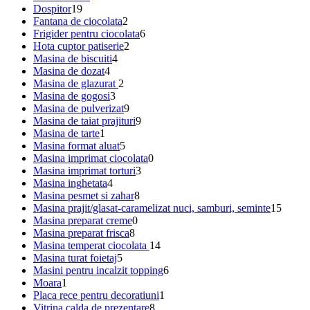
Dospitor
19
Fantana de ciocolata
2
Frigider pentru ciocolata
6
Hota cuptor patiserie
2
Masina de biscuiti
4
Masina de dozat
4
Masina de glazurat
2
Masina de gogosi
3
Masina de pulverizat
9
Masina de taiat prajituri
9
Masina de tarte
1
Masina format aluat
5
Masina imprimat ciocolata
0
Masina imprimat torturi
3
Masina inghetata
4
Masina pesmet si zahar
8
Masina prajit/glasat-caramelizat nuci, samburi, seminte
15
Masina preparat creme
0
Masina preparat frisca
8
Masina temperat ciocolata
14
Masina turat foietaj
5
Masini pentru incalzit topping
6
Moara
1
Placa rece pentru decoratiuni
1
Vitrina calda de prezentare
8