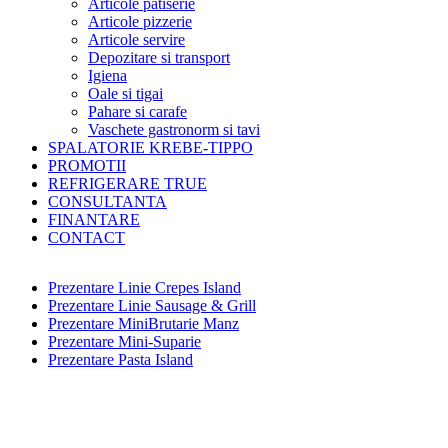
Articole patiserie
Articole pizzerie
Articole servire
Depozitare si transport
Igiena
Oale si tigai
Pahare si carafe
Vaschete gastronorm si tavi
SPALATORIE KREBE-TIPPO
PROMOTII
REFRIGERARE TRUE
CONSULTANTA
FINANTARE
CONTACT
Prezentare Linie Crepes Island
Prezentare Linie Sausage & Grill
Prezentare MiniBrutarie Manz
Prezentare Mini-Suparie
Prezentare Pasta Island