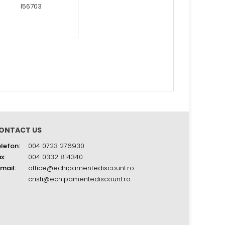
ONTACT US
lefon:
004 0723 276930
x:
004 0332 814340
mail:
office@echipamentediscount.ro
cristi@echipamentediscount.ro