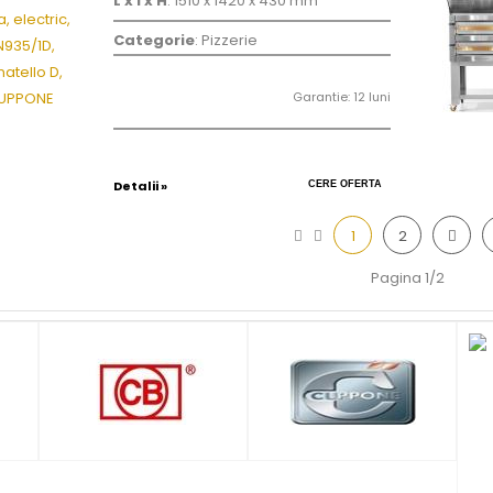
L x l x H
: 1510 x 1420 x 430 mm
Categorie
: Pizzerie
Garantie: 12 luni
Detalii »
CERE OFERTA
1
2
Pagina 1/2