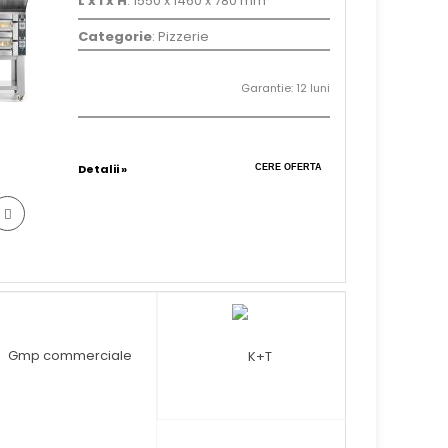
L x l x H
: 1550 x 1460 x 780 mm
Categorie
: Pizzerie
Garantie: 12 luni
Detalii »
CERE OFERTA