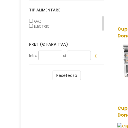
TIP ALIMENTARE
GAZ
ELECTRIC
Cupt
Don
PRET
(€ FARA TVA)
Intre
si
Reseteaza
Cupt
Dona