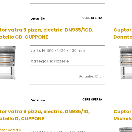
Detalii »
CERE OFERTA
or vatra 9 pizza, electric, DN935/1CD,
Cuptor 
atello CD, CUPPONE
Donate
L x l x H
: 1510 x 1420 x 430 mm
Categorie
: Pizzerie
Garantie: 12 luni
Detalii »
CERE OFERTA
or vatra 9 pizza, electric, DN935/1D,
Cuptor 
tello D, CUPPONE
Michel