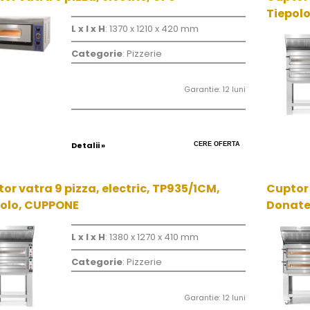
Tiepol
L x l x H
: 1370 x 1210 x 420 mm
Categorie
: Pizzerie
Garantie: 12 luni
Detalii »
CERE OFERTA
or vatra 9 pizza, electric, TP935/1CM,
Cuptor 
polo, CUPPONE
Donate
L x l x H
: 1380 x 1270 x 410 mm
Categorie
: Pizzerie
Garantie: 12 luni