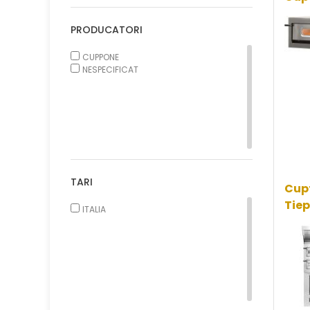
Cuptor Vatra 16 Pizza
0
PRODUCATORI
Cuptor Vatra 2 Pizza
3
CUPPONE
Cuptor Vatra 3 Pizza
1
NESPECIFICAT
Cuptor Vatra 4 Pizza
33
Cuptor Vatra 5 Pizza
4
Cuptor Vatra 6 Pizza
18
Cuptor Vatra 7 Pizza
2
Cuptor Vatra 8 Pizza
4
TARI
Cupt
Cuptor Vatra 9 Pizza
13
Tie
ITALIA
Formator Pizza
18
Linie Pizza Con
12
Masa Pizza
27
Suport Cuptor
0