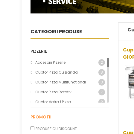
Cu
CATEGORII PRODUSE
Cupt
PIZZERIE
GIO
Accesorii Pizzerie
2
Cuptor Pizza Cu Banda
8
Cuptor Pizza Multifunctional
3
Cuptor Pizza Rotativ
7
Cuptor Vatra 1 Pizza
2
Cuptor Vatra 11 Pizza
0
PROMOTII:
Cuptor Vatra 12 Pizza
1
PRODUSE CU DISCOUNT
Cuptor Vatra 14 Pizza
0
Cupt