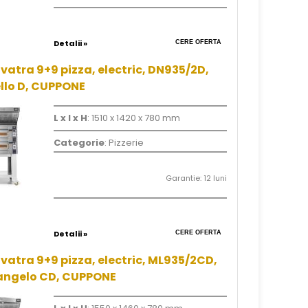
Detalii »
CERE OFERTA
vatra 9+9 pizza, electric, DN935/2D,
llo D, CUPPONE
L x l x H
: 1510 x 1420 x 780 mm
Categorie
: Pizzerie
Garantie: 12 luni
Detalii »
CERE OFERTA
vatra 9+9 pizza, electric, ML935/2CD,
angelo CD, CUPPONE