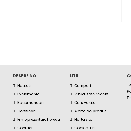
DESPRE NOI
UTIL
C
Te
Noutati
Cumperi
Fa
Evenimente
Vizualizate recent
E-
Recomandari
Curs valutar
Certificari
Alerta de produs
Harta site
Filme prezentare horeca
Contact
Cookie-uri