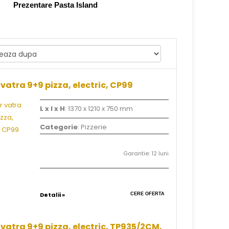
Prezentare Pasta Island
vatra 9+9 pizza, electric, CP99
L x l x H
: 1370 x 1210 x 750 mm
Categorie
: Pizzerie
Garantie: 12 luni
Detalii »
CERE OFERTA
vatra 9+9 pizza, electric, TP935/2CM,