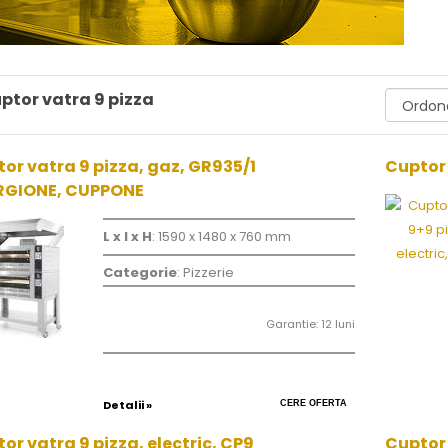
ptor vatra 9 pizza
or vatra 9 pizza, gaz, GR935/1
Cuptor 
RGIONE, CUPPONE
L x l x H
: 1590 x 1480 x 760 mm
Categorie
: Pizzerie
Garantie: 12 luni
Detalii »
CERE OFERTA
or vatra 9 pizza, electric, CP9
Cuptor 