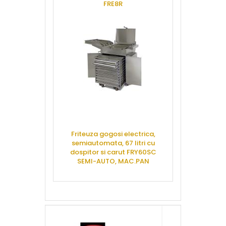
FRE8R
MA
CERE OFERTA
CERE 
Friteuza gogosi electrica,
Contact grill
semiautomata, 67 litri cu
neteda, CGP
dospitor si carut FRY60SC
SEMI-AUTO, MAC.PAN
CERE 
CERE OFERTA