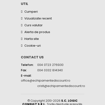
UTIL
Cumperi
Vizualizate recent
Curs valutar
Alerta de produs
Harta site
Cookie-uri
CONTACT US
Telefon:
004 0723 276930
Fax:
004 0332 814340
E-mail:
office@echipamentediscount.ro
cristi@echipamentediscount.ro
© Copyright 2013-2026
S.C. LOGIC
CONSULT S.R.L.
. Toate drepturile rezervate.