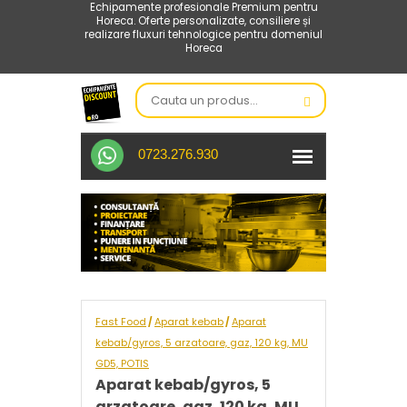
Echipamente profesionale Premium pentru
Horeca. Oferte personalizate, consiliere și
realizare fluxuri tehnologice pentru domeniul
Horeca
0723.276.930
Fast Food
Aparat kebab
Aparat
/
/
kebab/gyros, 5 arzatoare, gaz, 120 kg, MU
GD5, POTIS
Aparat kebab/gyros, 5
arzatoare, gaz, 120 kg, MU