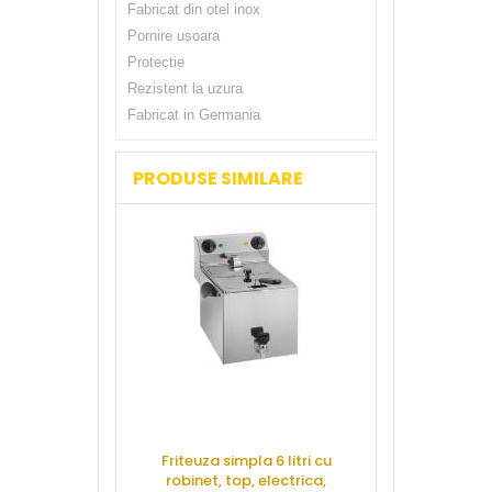
Fabricat din otel inox
Pornire usoara
Protectie
Rezistent la uzura
Fabricat in Germania
PRODUSE SIMILARE
Friteuza simpla 6 litri cu
Aparat keb
robinet, top, electrica,
arzatoare, g