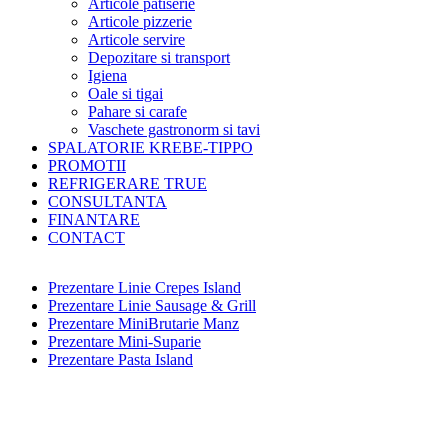
Articole patiserie
Articole pizzerie
Articole servire
Depozitare si transport
Igiena
Oale si tigai
Pahare si carafe
Vaschete gastronorm si tavi
SPALATORIE KREBE-TIPPO
PROMOTII
REFRIGERARE TRUE
CONSULTANTA
FINANTARE
CONTACT
Prezentare Linie Crepes Island
Prezentare Linie Sausage & Grill
Prezentare MiniBrutarie Manz
Prezentare Mini-Suparie
Prezentare Pasta Island