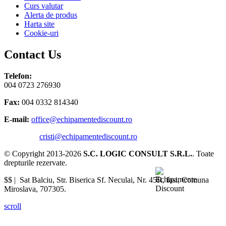
Curs valutar
Alerta de produs
Harta site
Cookie-uri
Contact Us
Telefon:
004 0723 276930
Fax:
004 0332 814340
E-mail:
office@echipamentediscount.ro
cristi@echipamentediscount.ro
© Copyright 2013-2026
S.C. LOGIC CONSULT S.R.L.
. Toate
drepturile rezervate.
$$ |
Sat Balciu, Str. Biserica Sf. Neculai, Nr. 45R
,
Iasi
,
Comuna
Miroslava
,
707305
.
scroll