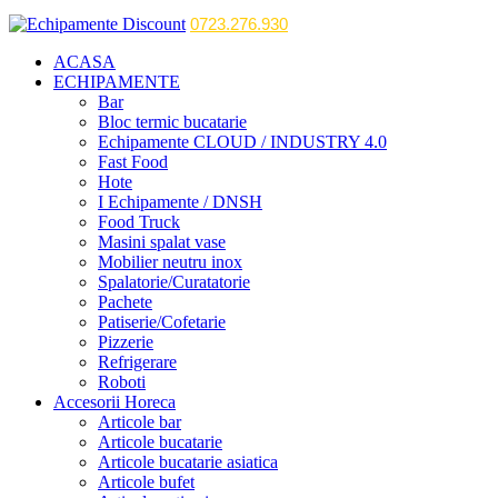
0723.276.930
ACASA
ECHIPAMENTE
Bar
Bloc termic bucatarie
Echipamente CLOUD / INDUSTRY 4.0
Fast Food
Hote
I Echipamente / DNSH
Food Truck
Masini spalat vase
Mobilier neutru inox
Spalatorie/Curatatorie
Pachete
Patiserie/Cofetarie
Pizzerie
Refrigerare
Roboti
Accesorii Horeca
Articole bar
Articole bucatarie
Articole bucatarie asiatica
Articole bufet