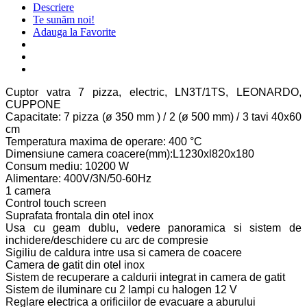
Descriere
Te sunăm noi!
Adauga la Favorite
Cuptor vatra 7 pizza, electric, LN3T/1TS, LEONARDO,
CUPPONE
Capacitate: 7 pizza (ø 350 mm ) / 2 (ø 500 mm) / 3 tavi 40x60
cm
Temperatura maxima de operare: 400 °C
Dimensiune camera coacere(mm):L1230xl820x180
Consum mediu: 10200 W
Alimentare: 400V/3N/50-60Hz
1 camera
Control touch screen
Suprafata frontala din otel inox
Usa cu geam dublu, vedere panoramica si sistem de
inchidere/deschidere cu arc de compresie
Sigiliu de caldura intre usa si camera de coacere
Camera de gatit din otel inox
Sistem de recuperare a caldurii integrat in camera de gatit
Sistem de iluminare cu 2 lampi cu halogen 12 V
Reglare electrica a orificiilor de evacuare a aburului