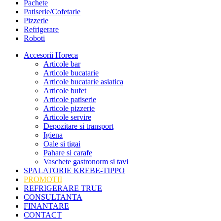
Pachete
Patiserie/Cofetarie
Pizzerie
Refrigerare
Roboti
Accesorii Horeca
Articole bar
Articole bucatarie
Articole bucatarie asiatica
Articole bufet
Articole patiserie
Articole pizzerie
Articole servire
Depozitare si transport
Igiena
Oale si tigai
Pahare si carafe
Vaschete gastronorm si tavi
SPALATORIE KREBE-TIPPO
PROMOTII
REFRIGERARE TRUE
CONSULTANTA
FINANTARE
CONTACT