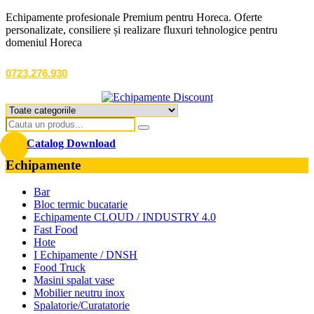
Echipamente profesionale Premium pentru Horeca. Oferte
personalizate, consiliere și realizare fluxuri tehnologice pentru
domeniul Horeca
0723.276.930
Catalog Download
Echipamente
Bar
Bloc termic bucatarie
Echipamente CLOUD / INDUSTRY 4.0
Fast Food
Hote
I Echipamente / DNSH
Food Truck
Masini spalat vase
Mobilier neutru inox
Spalatorie/Curatatorie