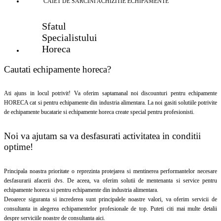
CAIET DE SARCINI ACHIZITIE
ECHIPAMENTE
Sfatul
Specialistului
Horeca
Cautati echipamente horeca?
Ati ajuns in locul potrivit! Va oferim saptamanal noi discounturi pentru echipamente
HORECA cat si pentru echipamente din industria alimentara. La noi gasiti solutiile potrivite
de echipamente bucatarie si echipamente horeca create special pentru profesionisti.
Noi va ajutam sa va desfasurati activitatea in conditii
optime!
Principala noastra prioritate o reprezinta protejarea si mentinerea performantelor necesare
desfasurarii afacerii dvs. De aceea, va oferim solutii de mentenanta si service pentru
echipamente horeca si pentru echipamente din industria alimentara.
Deoarece siguranta si increderea sunt principalele noastre valori, va oferim servicii de
consultanta in alegerea echipamentelor profesionale de top. Puteti citi mai multe detalii
despre serviciile noastre de consultanta aici.