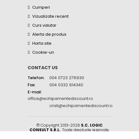
Cumperi
Vizualizate recent
Curs valutar
Alerta de produs
Harta site
Cookie-uri
CONTACT US
Telefon:
004 0723 276930
Fax:
004 0332 814340
E-mail:
office@echipamentediscount.ro
cristi@echipamentediscount.ro
© Copyright 2013-2026
S.C. LOGIC
CONSULT S.R.L.
. Toate drepturile rezervate.
Sat Balciu, Str. Biserica Sf. Neculai, Nr. 45R
,