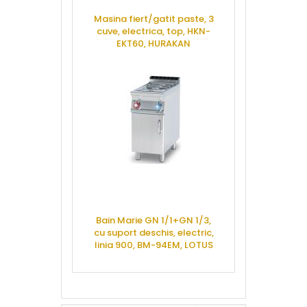
Masina fiert/gatit paste, 3
Contact grill,
cuve, electrica, top, HKN-
linia 700 CW
EKT60, HURAKAN
CERE 
CERE OFERTA
Plita mixta t
Bain Marie GN 1/1+GN 1/3,
900, FTLR
cu suport deschis, electric,
linia 900, BM-94EM, LOTUS
CERE 
CERE OFERTA