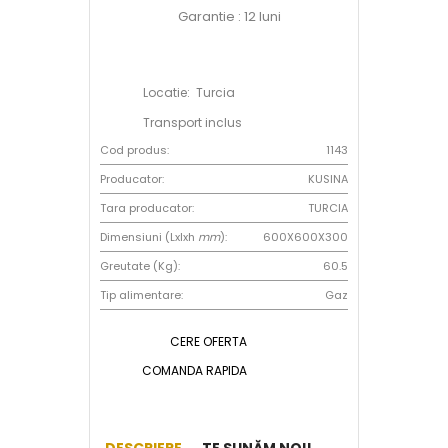
Garantie : 12 luni
Locatie: Turcia
Transport inclus
Cod produs:
1143
Producator:
KUSINA
Tara producator:
TURCIA
Dimensiuni (Lxlxh
mm
):
600X600X300
Greutate (Kg):
60.5
Tip alimentare:
Gaz
CERE OFERTA
COMANDA RAPIDA
DESCRIERE
TE SUNĂM NOI!