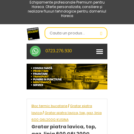
Echipamente profesionale Premium pentru
Horeca. Oferte personalizate, consiliere și
realizare fluxuri tehnologice pentru domeniul
Horeca
0723.276.930
Bloc termic bucatarie
Gratar piatra
/
lavica
Gratar piatra lavica, top, gaz, linia
/
600 G6L200G KUSINA
Gratar piatra lavica, top,
gaz, linia 600 G6L200G