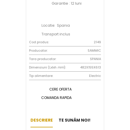
Garantie : 12 luni
Locatie: Spania
Transport inclus
Cod produs:
2149
Producator:
SAMMIC
Tara producator:
SPANIA
Dimensiuni (Lxlxh
mm
):
482X155X613
Tip alimentare:
Electric
CERE OFERTA
COMANDA RAPIDA
DESCRIERE
TE SUNĂM NOI!