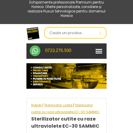
Echipamente profesionale Premium pentru
Horeca. Oferte personalizate, consiliere și
realizare fluxuri tehnologice pentru domeniul
Horeca
0723.276.930
Roboti
Sterilizator cutite
Sterilizator
/
/
cutite cu raze ultraviolete EC-30 SAMMIC
Sterilizator cutite cu raze
ultraviolete EC-30 SAMMIC