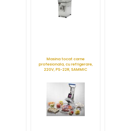
Masina tocat carne
Masina curat
profesionala, cu refrigerare,
SA
220V, PS-22R, SAMMIC
CERE 
CERE OFERTA