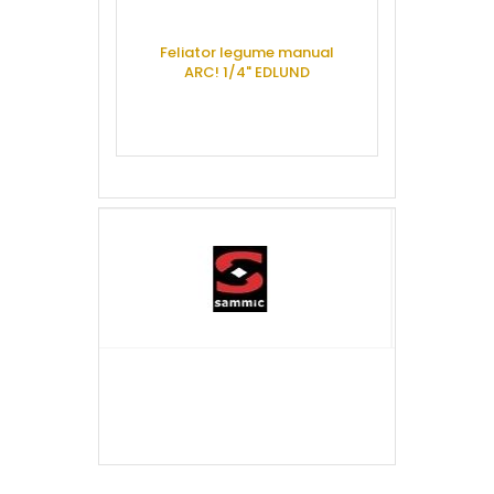
Malaxor aluat 
Feliator legume manual
cap mobil, 1 v
ARC! 1/4" EDLUND
ALIMA
CERE OFERTA
CERE 