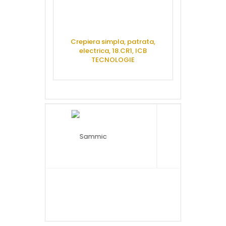
Crepiera simpla, patrata,
Rotisor plan
electrica, 18.CR1, ICB
electric,
TECNOLOGIE
HUR
CERE OFERTA
CERE 