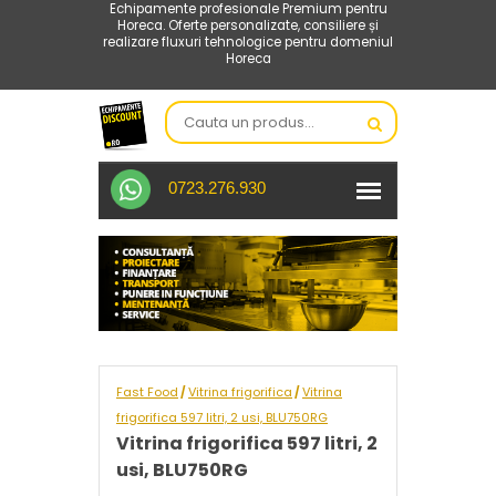
Echipamente profesionale Premium pentru
Horeca. Oferte personalizate, consiliere și
realizare fluxuri tehnologice pentru domeniul
Horeca
0723.276.930
Fast Food
Vitrina frigorifica
Vitrina
/
/
frigorifica 597 litri, 2 usi, BLU750RG
Vitrina frigorifica 597 litri, 2
usi, BLU750RG