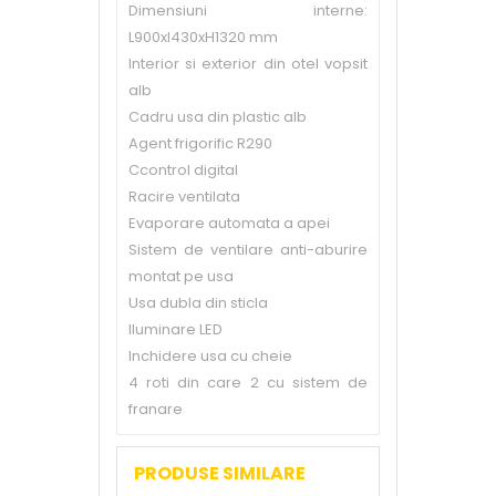
Dimensiuni interne:
L900xl430xH1320 mm
Interior si exterior din otel vopsit
alb
Cadru usa din plastic alb
Agent frigorific R290
Ccontrol digital
Racire ventilata
Evaporare automata a apei
Sistem de ventilare anti-aburire
montat pe usa
Usa dubla din sticla
Iluminare LED
Inchidere usa cu cheie
4 roti din care 2 cu sistem de
franare
PRODUSE SIMILARE