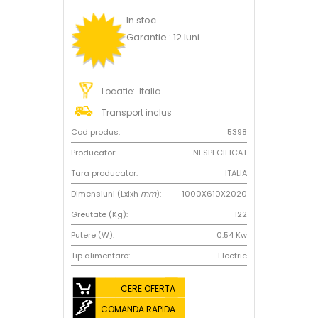
In stoc
Garantie : 12 luni
Locatie: Italia
Transport inclus
Cod produs:
5398
Producator:
NESPECIFICAT
Tara producator:
ITALIA
Dimensiuni (Lxlxh
mm
):
1000X610X2020
Greutate (Kg):
122
Putere (W):
0.54 Kw
Tip alimentare:
Electric
CERE OFERTA
COMANDA RAPIDA