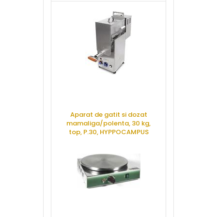
Aparat de gatit si dozat
Crepiera du
mamaliga/polenta, 30 kg,
electrica,
top, P.30, HYPPOCAMPUS
CAS
CERE OFERTA
CERE 