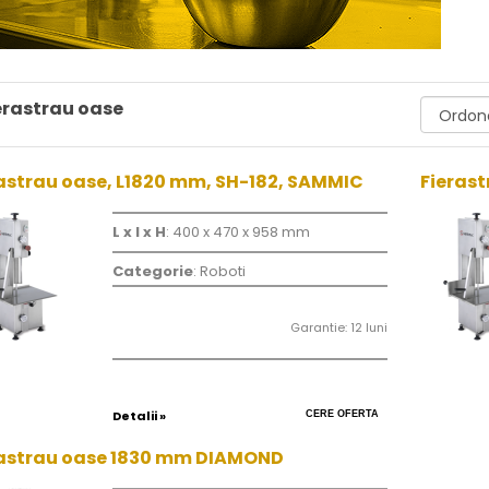
erastrau oase
astrau oase, L1820 mm, SH-182, SAMMIC
Fieras
L x l x H
: 400 x 470 x 958 mm
Categorie
: Roboti
Garantie: 12 luni
Detalii »
CERE OFERTA
rastrau oase 1830 mm DIAMOND