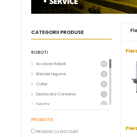
Fi
CATEGORII PRODUSE
Fier
ROBOTI
Accesorii Roboti
33
Blender Legume
2
Cutter
10
Desfacator Conserve
1
Feliator
37
Fierastrau Oase
3
PROMOTII:
Malaxor Cap Culisabil
54
Fie
PRODUSE CU DISCOUNT
Malaxor Cap Fix
84