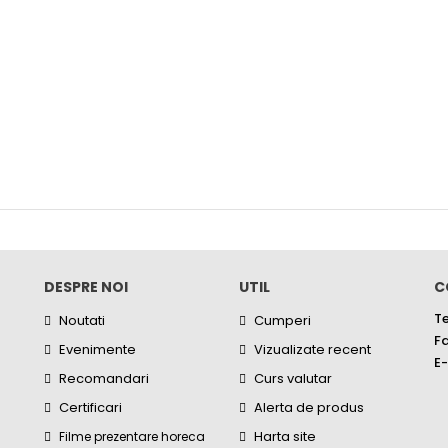
DESPRE NOI
UTIL
C
Te
Noutati
Cumperi
Fa
Evenimente
Vizualizate recent
E-
Recomandari
Curs valutar
Certificari
Alerta de produs
Harta site
Filme prezentare horeca