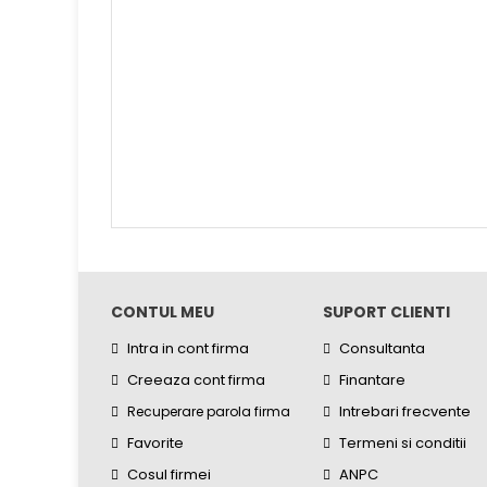
CONTUL MEU
SUPORT CLIENTI
Intra in cont firma
Consultanta
Creeaza cont firma
Finantare
Intrebari frecvente
Recuperare parola firma
Favorite
Termeni si conditii
Cosul firmei
ANPC