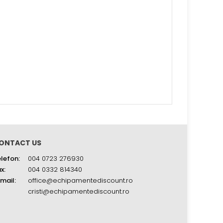
ONTACT US
lefon:
004 0723 276930
x:
004 0332 814340
mail:
office@echipamentediscount.ro
cristi@echipamentediscount.ro