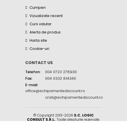
Cumperi
Vizualizate recent
Curs valutar
Alerta de produs
Harta site
Cookie-uri
CONTACT US
Telefon:
004 0723 276930
Fax:
004 0332 814340
E-mail:
office@echipamentediscount.ro
cristi@echipamentediscount.ro
© Copyright 2013-2026
S.C. LOGIC
CONSULT S.R.L.
. Toate drepturile rezervate.
Sat Balciu, Str. Biserica Sf. Neculai, Nr. 45R
,