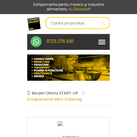
Echipamente pentru horeca şi industria
alimentara,
cu Discount!
0723.276.930
Model Oferta START-UP
Echipamente Mini-Catering