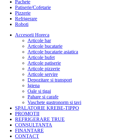
Pachete
Patiserie/Cofetarie
Pizzerie
Refrigerare
Roboti
Accesorii Horeca
Articole bar
Articole bucatarie
Articole bucatarie asiatica
Articole bufet
Articole patiserie
Articole pizzerie
Articole servire
Depozitare si transport
Igiena
Oale si tigai
Pahare si carafe
Vaschete gastronorm si tavi
SPALATORIE KREBE-TIPPO
PROMOTII
REFRIGERARE TRUE
CONSULTANTA
FINANTARE
CONTACT