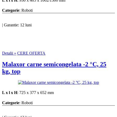
L x l x H
: 930 x 465 x 1002/1300 mm
Categorie
: Roboti
|
Garantie: 12 luni
Detalii »
CERE OFERTA
Malaxor carne semicongelata -2 °C, 25
kg, top
L x l x H
: 725 x 377 x 652 mm
Categorie
: Roboti