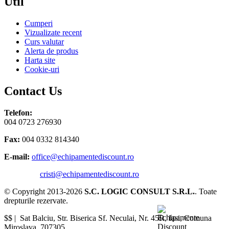
Util
Cumperi
Vizualizate recent
Curs valutar
Alerta de produs
Harta site
Cookie-uri
Contact Us
Telefon:
004 0723 276930
Fax:
004 0332 814340
E-mail:
office@echipamentediscount.ro
cristi@echipamentediscount.ro
© Copyright 2013-2026
S.C. LOGIC CONSULT S.R.L.
. Toate
drepturile rezervate.
$$ |
Sat Balciu, Str. Biserica Sf. Neculai, Nr. 45R
,
Iasi
,
Comuna
Miroslava
,
707305
.