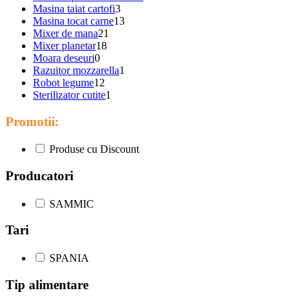
Masina taiat cartofi
3
Masina tocat carne
13
Mixer de mana
21
Mixer planetar
18
Moara deseuri
0
Razuitor mozzarella
1
Robot legume
12
Sterilizator cutite
1
Promotii:
Produse cu Discount
Producatori
SAMMIC
Tari
SPANIA
Tip alimentare