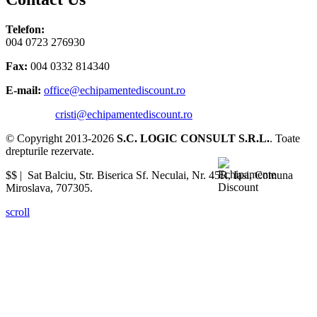
Telefon:
004 0723 276930
Fax:
004 0332 814340
E-mail:
office@echipamentediscount.ro
cristi@echipamentediscount.ro
© Copyright 2013-2026
S.C. LOGIC CONSULT S.R.L.
. Toate
drepturile rezervate.
$$ |
Sat Balciu, Str. Biserica Sf. Neculai, Nr. 45R
,
Iasi
,
Comuna
Miroslava
,
707305
.
scroll