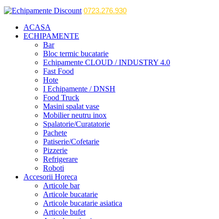
0723.276.930
ACASA
ECHIPAMENTE
Bar
Bloc termic bucatarie
Echipamente CLOUD / INDUSTRY 4.0
Fast Food
Hote
I Echipamente / DNSH
Food Truck
Masini spalat vase
Mobilier neutru inox
Spalatorie/Curatatorie
Pachete
Patiserie/Cofetarie
Pizzerie
Refrigerare
Roboti
Accesorii Horeca
Articole bar
Articole bucatarie
Articole bucatarie asiatica
Articole bufet