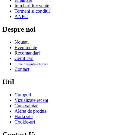
Finantare
Intrebari frecvente
Termeni si conditii
ANPC
Despre noi
Noutati
Evenimente
Recomandari
Certificari
Filme prezentare horeca
Contact
Util
Cumperi
Vizualizate recent
Curs valutar
Alerta de produs
Harta site
Cookie-uri
Contact Us