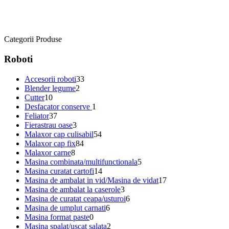
Categorii Produse
Roboti
Accesorii roboti
33
Blender legume
2
Cutter
10
Desfacator conserve
1
Feliator
37
Fierastrau oase
3
Malaxor cap culisabil
54
Malaxor cap fix
84
Malaxor carne
8
Masina combinata/multifunctionala
5
Masina curatat cartofi
14
Masina de ambalat in vid/Masina de vidat
17
Masina de ambalat la caserole
3
Masina de curatat ceapa/usturoi
6
Masina de umplut carnati
6
Masina format paste
0
Masina spalat/uscat salata
2