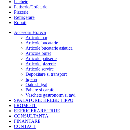
Pachete
Patiserie/Cofetarie
Pizzerie
Refrigerare
Roboti
Accesorii Horeca
Articole bar
Articole bucatarie
Articole bucatarie asiatica
Articole bufet
Articole patiserie
Articole pizzerie
Articole servire
Depozitare si transport
Igiena
Oale si tigai
Pahare si carafe
Vaschete gastronorm si tavi
SPALATORIE KREBE-TIPPO
PROMOTII
REFRIGERARE TRUE
CONSULTANTA
FINANTARE
CONTACT