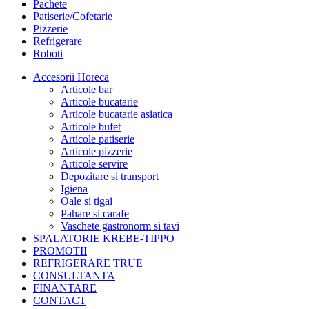
Pachete
Patiserie/Cofetarie
Pizzerie
Refrigerare
Roboti
Accesorii Horeca
Articole bar
Articole bucatarie
Articole bucatarie asiatica
Articole bufet
Articole patiserie
Articole pizzerie
Articole servire
Depozitare si transport
Igiena
Oale si tigai
Pahare si carafe
Vaschete gastronorm si tavi
SPALATORIE KREBE-TIPPO
PROMOTII
REFRIGERARE TRUE
CONSULTANTA
FINANTARE
CONTACT