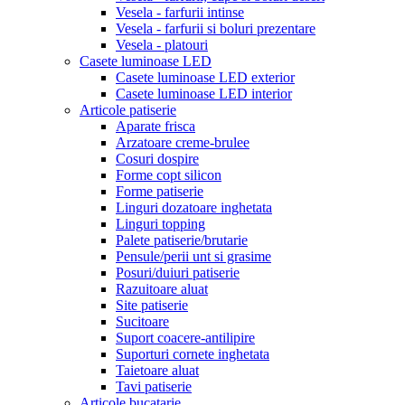
Vesela - farfurii intinse
Vesela - farfurii si boluri prezentare
Vesela - platouri
Casete luminoase LED
Casete luminoase LED exterior
Casete luminoase LED interior
Articole patiserie
Aparate frisca
Arzatoare creme-brulee
Cosuri dospire
Forme copt silicon
Forme patiserie
Linguri dozatoare inghetata
Linguri topping
Palete patiserie/brutarie
Pensule/perii unt si grasime
Posuri/duiuri patiserie
Razuitoare aluat
Site patiserie
Sucitoare
Suport coacere-antilipire
Suporturi cornete inghetata
Taietoare aluat
Tavi patiserie
Articole bucatarie