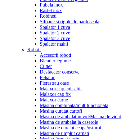
Pubela inox
Rastel inox
Robineti
Sifoane si rigole de pardoseala
Spalator 1 cuva
Spalator 2 cuve
Spalator 3 cuve
Spalator maini
Roboti
Accesorii roboti
Blender legume
Cutter
Desfacator conserve
Feliator
Fierastrau oase
Malaxor cap culisabil
Malaxor cap fix
Malaxor carne
Masina combinata/multifunctionala
Masina curatat cartofi
Masina de ambalat in vid/Masina de vidat
Masina de ambalat la caserole
Masina de curatat ceapa/usturoi
Masina de umplut carnati
Masina format paste