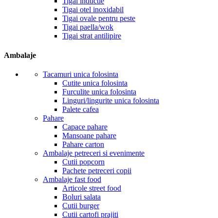
Tigai inductie
Tigai otel inoxidabil
Tigai ovale pentru peste
Tigai paella/wok
Tigai strat antilipire
Ambalaje
Tacamuri unica folosinta
Cutite unica folosinta
Furculite unica folosinta
Linguri/lingurite unica folosinta
Palete cafea
Pahare
Capace pahare
Mansoane pahare
Pahare carton
Ambalaje petreceri si evenimente
Cutii popcorn
Pachete petreceri copii
Ambalaje fast food
Articole street food
Boluri salata
Cutii burger
Cutii cartofi prajiti