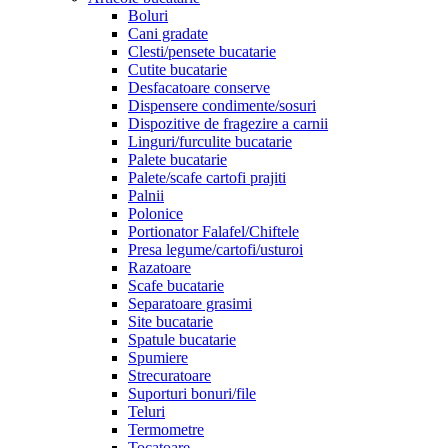
Boluri
Cani gradate
Clesti/pensete bucatarie
Cutite bucatarie
Desfacatoare conserve
Dispensere condimente/sosuri
Dispozitive de fragezire a carnii
Linguri/furculite bucatarie
Palete bucatarie
Palete/scafe cartofi prajiti
Palnii
Polonice
Portionator Falafel/Chiftele
Presa legume/cartofi/usturoi
Razatoare
Scafe bucatarie
Separatoare grasimi
Site bucatarie
Spatule bucatarie
Spumiere
Strecuratoare
Suporturi bonuri/file
Teluri
Termometre
Tocatoare