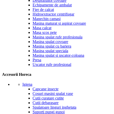
Desprafuitor covoare
Echipamente de ambalat
Fier de calcat
Hidroextractor centrifugar
Manechin camasi
Masina maturat si aspirat covoare
Masa calcat
Masa scos pete
Masina spalat rufe profesionala
Masina spalat covoare
Masina spalat cu bariera
Masina spalat speciala
Masina spalat si uscator-coloana
Presa
Uscator rufe profesional
Accesorii Horeca
Igiena
Capcane insecte
Cosuri masini spalat vase
Cutii curatare cutite
Cutii debarasare
Spalatoare linguri inghetata
Suporti pungi gunoi