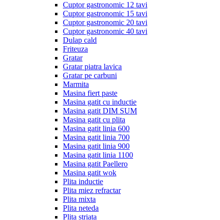
Cuptor gastronomic 12 tavi
Cuptor gastronomic 15 tavi
Cuptor gastronomic 20 tavi
Cuptor gastronomic 40 tavi
Dulap cald
Friteuza
Gratar
Gratar piatra lavica
Gratar pe carbuni
Marmita
Masina fiert paste
Masina gatit cu inductie
Masina gatit DIM SUM
Masina gatit cu plita
Masina gatit linia 600
Masina gatit linia 700
Masina gatit linia 900
Masina gatit linia 1100
Masina gatit Paellero
Masina gatit wok
Plita inductie
Plita miez refractar
Plita mixta
Plita neteda
Plita striata