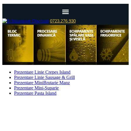
0723.276.930
Echipamente Brutarie-Covrigarie
Prezentare Linie Crepes Island
Echipamente Cofetarie-Patiserie
Prezentare Linie Sausage & Grill
Echipamente FastFood
Prezentare MiniBrutarie Manz
Echipamente Mini-catering
Prezentare Mini-Suparie
Echipamente Spalatorie
Prezentare Pasta Island