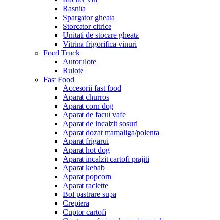
Rasnita
Spargator gheata
Storcator citrice
Unitati de stocare gheata
Vitrina frigorifica vinuri
Food Truck
Autorulote
Rulote
Fast Food
Accesorii fast food
Aparat churros
Aparat corn dog
Aparat de facut vafe
Aparat de incalzit sosuri
Aparat dozat mamaliga/polenta
Aparat frigarui
Aparat hot dog
Aparat incalzit cartofi prajiti
Aparat kebab
Aparat popcorn
Aparat raclette
Bol pastrare supa
Crepiera
Cuptor cartofi