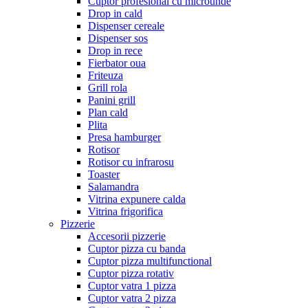
Cuptor profesional cu microunde
Drop in cald
Dispenser cereale
Dispenser sos
Drop in rece
Fierbator oua
Friteuza
Grill rola
Panini grill
Plan cald
Plita
Presa hamburger
Rotisor
Rotisor cu infrarosu
Toaster
Salamandra
Vitrina expunere calda
Vitrina frigorifica
Pizzerie
Accesorii pizzerie
Cuptor pizza cu banda
Cuptor pizza multifunctional
Cuptor pizza rotativ
Cuptor vatra 1 pizza
Cuptor vatra 2 pizza