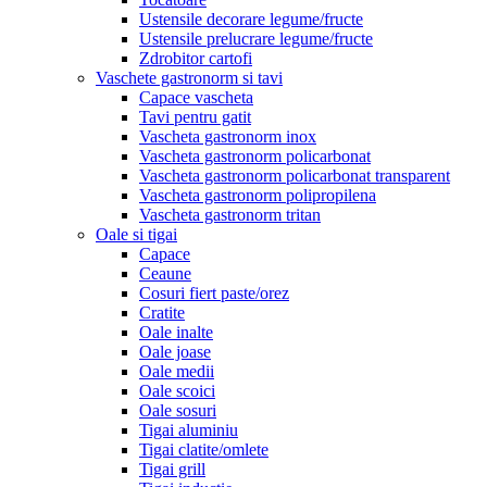
Ustensile decorare legume/fructe
Ustensile prelucrare legume/fructe
Zdrobitor cartofi
Vaschete gastronorm si tavi
Capace vascheta
Tavi pentru gatit
Vascheta gastronorm inox
Vascheta gastronorm policarbonat
Vascheta gastronorm policarbonat transparent
Vascheta gastronorm polipropilena
Vascheta gastronorm tritan
Oale si tigai
Capace
Ceaune
Cosuri fiert paste/orez
Cratite
Oale inalte
Oale joase
Oale medii
Oale scoici
Oale sosuri
Tigai aluminiu
Tigai clatite/omlete
Tigai grill