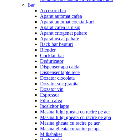
Bar
Accesorii bar
Aparat automat cafea
Aparat automat cocktail-uri
Aparat cafea la nisip
Aparat criogenat pahare
Aparat uscat pahare
Back bar bauturi
Blender
Cocktail bar
Dedurizator
Dispenser apa calda
Dispenser lapte rece
Dozator ciocolata
Dozator suc granita
Dozator vin
Espressor
Filtru cafea
Incalzitor lapte
Masina fulgi gheata cu racire pe aer
Masina fulgi gheata cu racire pe apa
Masina gheata cu racire pe aer
Masina gheata cu racire pe apa
Milkshaker
Racitor vin