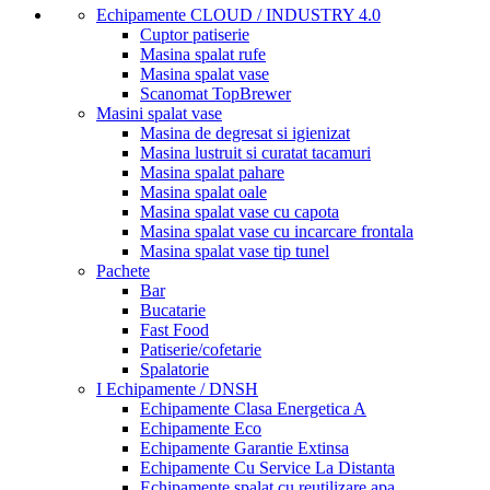
Echipamente CLOUD / INDUSTRY 4.0
Cuptor patiserie
Masina spalat rufe
Masina spalat vase
Scanomat TopBrewer
Masini spalat vase
Masina de degresat si igienizat
Masina lustruit si curatat tacamuri
Masina spalat pahare
Masina spalat oale
Masina spalat vase cu capota
Masina spalat vase cu incarcare frontala
Masina spalat vase tip tunel
Pachete
Bar
Bucatarie
Fast Food
Patiserie/cofetarie
Spalatorie
I Echipamente / DNSH
Echipamente Clasa Energetica A
Echipamente Eco
Echipamente Garantie Extinsa
Echipamente Cu Service La Distanta
Echipamente spalat cu reutilizare apa