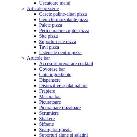
Uscatoare maini
Articole pizzerie
Casete paline-aluat pizza
Genti termoizolante pizza
Palete pizza
Perii curatare cuptor pizza
Site pizza
Suporturi site pizza
Tavi pizza
Ustensile pentru pizza
Articole bar
Accesorii preparare cocktail
Covorase bar
Cutii ingrediente
Dispensere
Dispozitive spalat pahare
Frapiere
Masura bar
Picuratoare
Picuratoare dozatoare
Scrumiere
Shakere
Sifoane
Spargator gheata
Suporturi alune si salatini