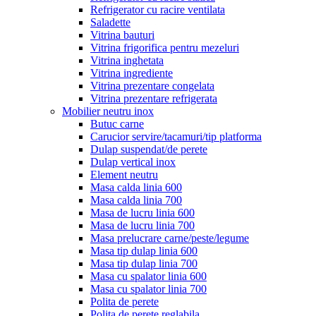
Refrigerator cu racire ventilata
Saladette
Vitrina bauturi
Vitrina frigorifica pentru mezeluri
Vitrina inghetata
Vitrina ingrediente
Vitrina prezentare congelata
Vitrina prezentare refrigerata
Mobilier neutru inox
Butuc carne
Carucior servire/tacamuri/tip platforma
Dulap suspendat/de perete
Dulap vertical inox
Element neutru
Masa calda linia 600
Masa calda linia 700
Masa de lucru linia 600
Masa de lucru linia 700
Masa prelucrare carne/peste/legume
Masa tip dulap linia 600
Masa tip dulap linia 700
Masa cu spalator linia 600
Masa cu spalator linia 700
Polita de perete
Polita de perete reglabila