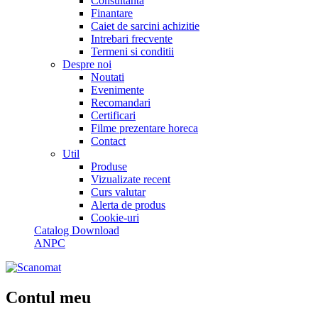
Consultanta
Finantare
Caiet de sarcini achizitie
Intrebari frecvente
Termeni si conditii
Despre noi
Noutati
Evenimente
Recomandari
Certificari
Filme prezentare horeca
Contact
Util
Produse
Vizualizate recent
Curs valutar
Alerta de produs
Cookie-uri
Catalog Download
ANPC
Contul meu