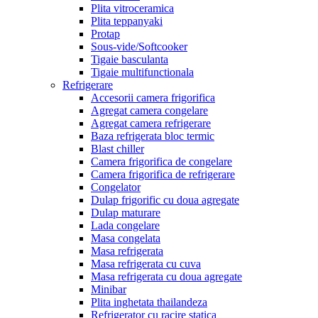
Plita vitroceramica
Plita teppanyaki
Protap
Sous-vide/Softcooker
Tigaie basculanta
Tigaie multifunctionala
Refrigerare
Accesorii camera frigorifica
Agregat camera congelare
Agregat camera refrigerare
Baza refrigerata bloc termic
Blast chiller
Camera frigorifica de congelare
Camera frigorifica de refrigerare
Congelator
Dulap frigorific cu doua agregate
Dulap maturare
Lada congelare
Masa congelata
Masa refrigerata
Masa refrigerata cu cuva
Masa refrigerata cu doua agregate
Minibar
Plita inghetata thailandeza
Refrigerator cu racire statica