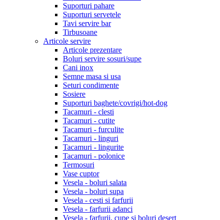
Suporturi pahare
Suporturi servetele
Tavi servire bar
Tirbusoane
Articole servire
Articole prezentare
Boluri servire sosuri/supe
Cani inox
Semne masa si usa
Seturi condimente
Sosiere
Suporturi baghete/covrigi/hot-dog
Tacamuri - clesti
Tacamuri - cutite
Tacamuri - furculite
Tacamuri - linguri
Tacamuri - lingurite
Tacamuri - polonice
Termosuri
Vase cuptor
Vesela - boluri salata
Vesela - boluri supa
Vesela - cesti si farfurii
Vesela - farfurii adanci
Vesela - farfurii, cupe si boluri desert