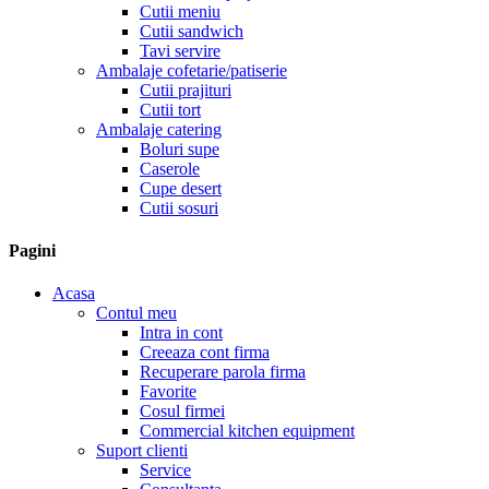
Cutii meniu
Cutii sandwich
Tavi servire
Ambalaje cofetarie/patiserie
Cutii prajituri
Cutii tort
Ambalaje catering
Boluri supe
Caserole
Cupe desert
Cutii sosuri
Pagini
Acasa
Contul meu
Intra in cont
Creeaza cont firma
Recuperare parola firma
Favorite
Cosul firmei
Commercial kitchen equipment
Suport clienti
Service