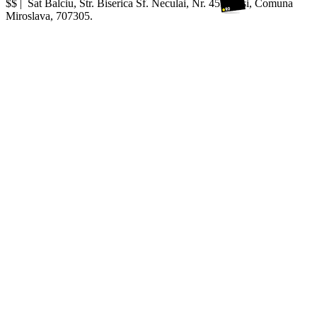
$$ |
Sat Balciu, Str. Biserica Sf. Neculai, Nr. 45R
,
Iasi
,
Comuna
Miroslava
,
707305
.