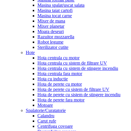
Masina spalat/uscat salata
Masina taiat cartofi
Masina tocat carne
Mixer de mana
Mixer planetar
Moara deseuri
Razuitor mozzarella
Robot legume
Sterilizator cutite
Hote
Hota centrala cu motor
Hota centrala cu sistem de filtrare UV
Hota centrala cu sistem de stingere incendiu
Hota centrala fara motor
Hota cu inductie
Hota de perete cu motor
Hota de perete cu sistem de filtrare UV
Hota de perete cu sistem de stingere incendiu
Hota de perete fara motor
Motoare
Spalatorie/Curatatorie
Calandru
Carut rufe
Centrifuga covoare