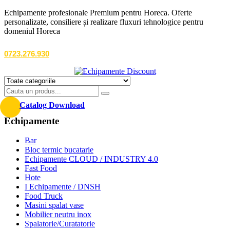
Echipamente profesionale Premium pentru Horeca. Oferte
personalizate, consiliere și realizare fluxuri tehnologice pentru
domeniul Horeca
0723.276.930
Catalog Download
Echipamente
Bar
Bloc termic bucatarie
Echipamente CLOUD / INDUSTRY 4.0
Fast Food
Hote
I Echipamente / DNSH
Food Truck
Masini spalat vase
Mobilier neutru inox
Spalatorie/Curatatorie