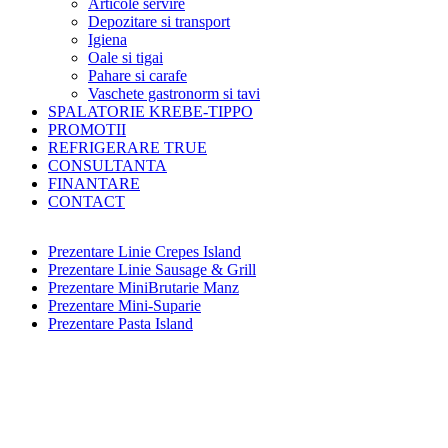
Articole servire
Depozitare si transport
Igiena
Oale si tigai
Pahare si carafe
Vaschete gastronorm si tavi
SPALATORIE KREBE-TIPPO
PROMOTII
REFRIGERARE TRUE
CONSULTANTA
FINANTARE
CONTACT
Prezentare Linie Crepes Island
Prezentare Linie Sausage & Grill
Prezentare MiniBrutarie Manz
Prezentare Mini-Suparie
Prezentare Pasta Island