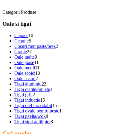
Categorii Produse
Oale si tigai
Capace
10
Ceaune
5
Cosuri fiert paste/orez
2
Cratite
27
Oale inalte
9
Oale joase
11
Oale medii
11
Oale scoici
10
Oale sosuri
7
Tigai aluminiu
23
Tigai clatite/omlete
3
Tigai grill
2
Tigai inductie
15
Tigai otel inoxidabil
15
Tigai ovale pentru peste
1
Tigai paella/wok
8
Tigai strat antilipire
8
Cod produs