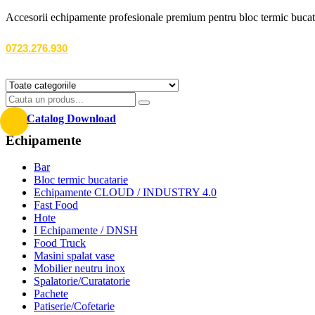
Accesorii echipamente profesionale premium pentru bloc termic bucatarii r
0723.276.930
Catalog Download
Echipamente
Bar
Bloc termic bucatarie
Echipamente CLOUD / INDUSTRY 4.0
Fast Food
Hote
I Echipamente / DNSH
Food Truck
Masini spalat vase
Mobilier neutru inox
Spalatorie/Curatatorie
Pachete
Patiserie/Cofetarie