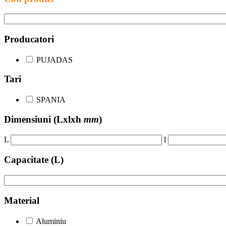
Producatori
PUJADAS
Tari
SPANIA
Dimensiuni
(Lxlxh
mm
)
L
l
Capacitate (L)
Material
Aluminiu