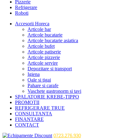
Pizzerie
Refrigerare
Roboti
Accesorii Horeca
Articole bar
Articole bucatarie
Articole bucatarie asiatica
Articole bufet
Articole patiserie
Articole pizzerie
Articole servire
Depozitare si transport
Igiena
Oale si tigai
Pahare si carafe
Vaschete gastronorm si tavi
SPALATORIE KREBE-TIPPO
PROMOTII
REFRIGERARE TRUE
CONSULTANTA
FINANTARE
CONTACT
0723.276.930