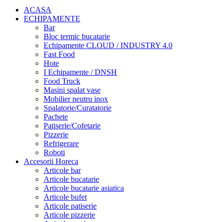
ACASA
ECHIPAMENTE
Bar
Bloc termic bucatarie
Echipamente CLOUD / INDUSTRY 4.0
Fast Food
Hote
I Echipamente / DNSH
Food Truck
Masini spalat vase
Mobilier neutru inox
Spalatorie/Curatatorie
Pachete
Patiserie/Cofetarie
Pizzerie
Refrigerare
Roboti
Accesorii Horeca
Articole bar
Articole bucatarie
Articole bucatarie asiatica
Articole bufet
Articole patiserie
Articole pizzerie