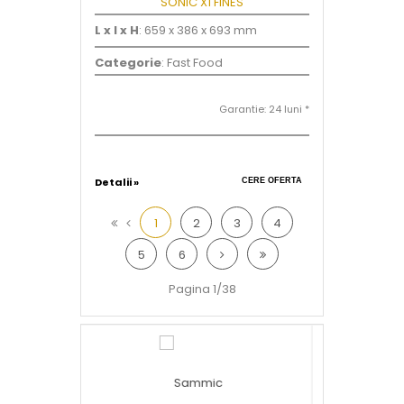
L x l x H
: 659 x 386 x 693 mm
Categorie
: Fast Food
Garantie: 24 luni *
Detalii »
CERE OFERTA
1
2
3
4
5
6
Pagina 1/38