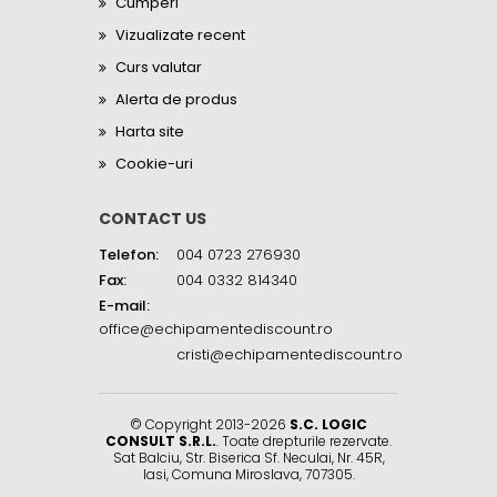
Cumperi
Vizualizate recent
Curs valutar
Alerta de produs
Harta site
Cookie-uri
CONTACT US
Telefon:
004 0723 276930
Fax:
004 0332 814340
E-mail:
office@echipamentediscount.ro
cristi@echipamentediscount.ro
© Copyright 2013-2026
S.C. LOGIC
CONSULT S.R.L.
. Toate drepturile rezervate.
Sat Balciu, Str. Biserica Sf. Neculai, Nr. 45R
,
Iasi
,
Comuna Miroslava
,
707305
.