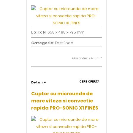
L x l x H
: 658 x 488 x 795 mm
Categorie
: Fast Food
Garantie: 24 luni *
Detalii »
CERE OFERTA
Cuptor cu microunde de
mare viteza si convectie
rapida PRO-SONIC X1 FINES