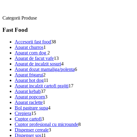
Categorii Produse
Fast Food
Accesorii fast food
38
Aparat churros
1
Aparat corn dog
2
Aparat de facut vafe
13
Aparat de incalzit sosuri
4
Aparat dozat mamaliga/polenta
6
Aparat frigarui
2
Aparat hot dog
11
Aparat incalzit cartofi prajiti
17
Aparat kebab
37
Aparat popcorn
3
Aparat raclette
1
Bol pastrare supa
4
Crepiera
15
Cuptor cartofi
3
Cuptor profesional cu microunde
8
Dispenser cereale
3
Dispenser sos
11