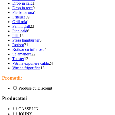
Drop in cald
1
Drop in rece
0
Fierbator oua
1
Friteuza
59
Grill rola
1
Panini grill
23
Plan cald
6
Plita
15
Presa hamburger
3
Rotisor
21
Rotisor cu infrarosu
4
Salamandra
22
Toaster
12
Vitrina expunere calda
24
Vitrina frigorifica
13
Promotii:
Produse cu Discount
Producatori
CASSELIN
JOHNY