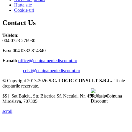
Harta site
Cookie-uri
Contact Us
Telefon:
004 0723 276930
Fax:
004 0332 814340
E-mail:
office@echipamentediscount.ro
cristi@echipamentediscount.ro
© Copyright 2013-2026
S.C. LOGIC CONSULT S.R.L.
. Toate
drepturile rezervate.
$$ |
Sat Balciu, Str. Biserica Sf. Neculai, Nr. 45R
,
Iasi
,
Comuna
Miroslava
,
707305
.
scroll