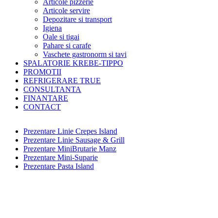
Articole pizzerie
Articole servire
Depozitare si transport
Igiena
Oale si tigai
Pahare si carafe
Vaschete gastronorm si tavi
SPALATORIE KREBE-TIPPO
PROMOTII
REFRIGERARE TRUE
CONSULTANTA
FINANTARE
CONTACT
Prezentare Linie Crepes Island
Prezentare Linie Sausage & Grill
Prezentare MiniBrutarie Manz
Prezentare Mini-Suparie
Prezentare Pasta Island