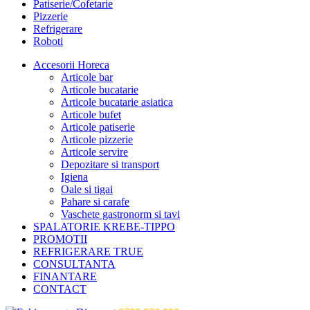
Patiserie/Cofetarie
Pizzerie
Refrigerare
Roboti
Accesorii Horeca
Articole bar
Articole bucatarie
Articole bucatarie asiatica
Articole bufet
Articole patiserie
Articole pizzerie
Articole servire
Depozitare si transport
Igiena
Oale si tigai
Pahare si carafe
Vaschete gastronorm si tavi
SPALATORIE KREBE-TIPPO
PROMOTII
REFRIGERARE TRUE
CONSULTANTA
FINANTARE
CONTACT