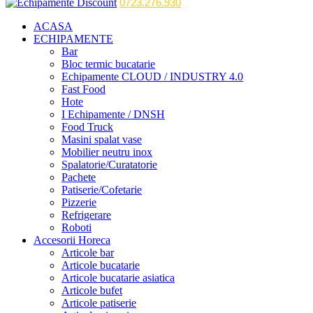
0723.276.930
ACASA
ECHIPAMENTE
Bar
Bloc termic bucatarie
Echipamente CLOUD / INDUSTRY 4.0
Fast Food
Hote
I Echipamente / DNSH
Food Truck
Masini spalat vase
Mobilier neutru inox
Spalatorie/Curatatorie
Pachete
Patiserie/Cofetarie
Pizzerie
Refrigerare
Roboti
Accesorii Horeca
Articole bar
Articole bucatarie
Articole bucatarie asiatica
Articole bufet
Articole patiserie