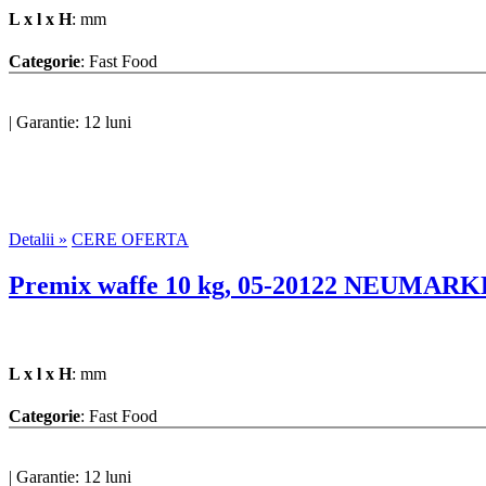
L x l x H
: mm
Categorie
: Fast Food
|
Garantie: 12 luni
Detalii »
CERE OFERTA
Premix waffe 10 kg, 05-20122 NEUMAR
L x l x H
: mm
Categorie
: Fast Food
|
Garantie: 12 luni