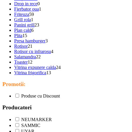
Drop in rece
0
Fierbator oua
1
Friteuza
59
Grill rola
1
Panini grill
23
Plan cald
6
Plita
15
Presa hamburger
3
Rotisor
21
Rotisor cu infrarosu
4
Salamandra
22
Toaster
12
Vitrina expunere calda
24
Vitrina frigorifica
13
Promotii:
Produse cu Discount
Producatori
NEUMARKER
SAMMIC
UYAR