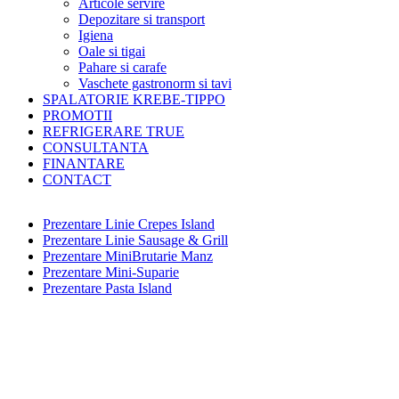
Articole servire
Depozitare si transport
Igiena
Oale si tigai
Pahare si carafe
Vaschete gastronorm si tavi
SPALATORIE KREBE-TIPPO
PROMOTII
REFRIGERARE TRUE
CONSULTANTA
FINANTARE
CONTACT
Prezentare Linie Crepes Island
Prezentare Linie Sausage & Grill
Prezentare MiniBrutarie Manz
Prezentare Mini-Suparie
Prezentare Pasta Island