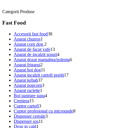
Categorii Produse
Fast Food
Accesorii fast food
38
Aparat churros
1
Aparat corn dog
2
Aparat de facut vafe
13
Aparat de incalzit sosuri
4
Aparat dozat mamaliga/polenta
6
Aparat frigarui
2
Aparat hot dog
11
Aparat incalzit cartofi prajiti
17
Aparat kebab
37
Aparat popcorn
3
Aparat raclette
1
Bol pastrare supa
4
Crepiera
15
Cuptor cartofi
3
Cuptor profesional cu microunde
8
Dispenser cereale
3
Dispenser sos
11
Drop in cald
1