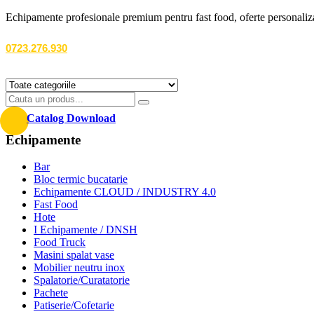
Echipamente profesionale premium pentru fast food, oferte personalizate
0723.276.930
Catalog Download
Echipamente
Bar
Bloc termic bucatarie
Echipamente CLOUD / INDUSTRY 4.0
Fast Food
Hote
I Echipamente / DNSH
Food Truck
Masini spalat vase
Mobilier neutru inox
Spalatorie/Curatatorie
Pachete
Patiserie/Cofetarie