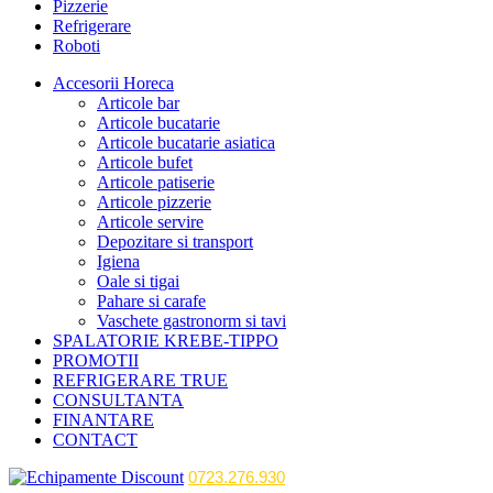
Pizzerie
Refrigerare
Roboti
Accesorii Horeca
Articole bar
Articole bucatarie
Articole bucatarie asiatica
Articole bufet
Articole patiserie
Articole pizzerie
Articole servire
Depozitare si transport
Igiena
Oale si tigai
Pahare si carafe
Vaschete gastronorm si tavi
SPALATORIE KREBE-TIPPO
PROMOTII
REFRIGERARE TRUE
CONSULTANTA
FINANTARE
CONTACT
0723.276.930