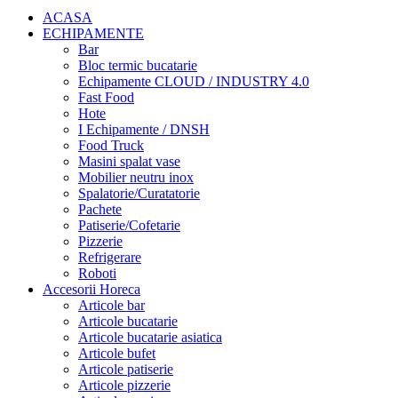
ACASA
ECHIPAMENTE
Bar
Bloc termic bucatarie
Echipamente CLOUD / INDUSTRY 4.0
Fast Food
Hote
I Echipamente / DNSH
Food Truck
Masini spalat vase
Mobilier neutru inox
Spalatorie/Curatatorie
Pachete
Patiserie/Cofetarie
Pizzerie
Refrigerare
Roboti
Accesorii Horeca
Articole bar
Articole bucatarie
Articole bucatarie asiatica
Articole bufet
Articole patiserie
Articole pizzerie