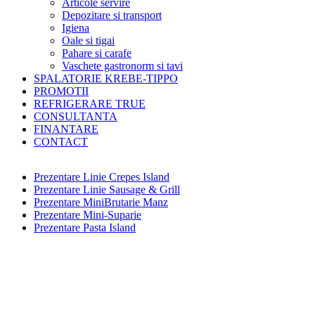
Articole servire
Depozitare si transport
Igiena
Oale si tigai
Pahare si carafe
Vaschete gastronorm si tavi
SPALATORIE KREBE-TIPPO
PROMOTII
REFRIGERARE TRUE
CONSULTANTA
FINANTARE
CONTACT
Prezentare Linie Crepes Island
Prezentare Linie Sausage & Grill
Prezentare MiniBrutarie Manz
Prezentare Mini-Suparie
Prezentare Pasta Island