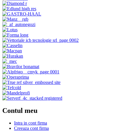
Contul meu
Intra in cont firma
Creeaza cont firma