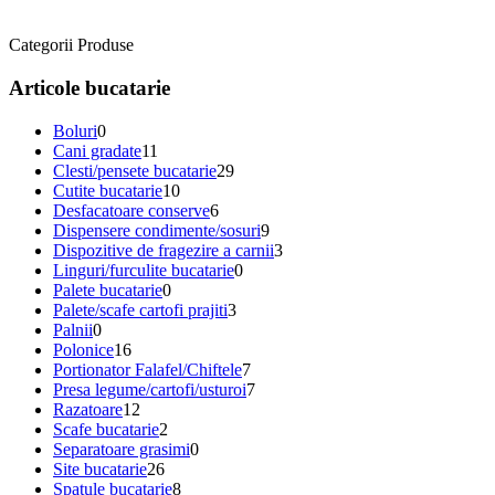
Categorii Produse
Articole bucatarie
Boluri
0
Cani gradate
11
Clesti/pensete bucatarie
29
Cutite bucatarie
10
Desfacatoare conserve
6
Dispensere condimente/sosuri
9
Dispozitive de fragezire a carnii
3
Linguri/furculite bucatarie
0
Palete bucatarie
0
Palete/scafe cartofi prajiti
3
Palnii
0
Polonice
16
Portionator Falafel/Chiftele
7
Presa legume/cartofi/usturoi
7
Razatoare
12
Scafe bucatarie
2
Separatoare grasimi
0
Site bucatarie
26
Spatule bucatarie
8