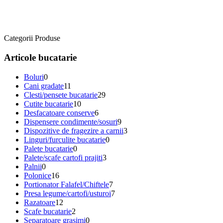
Categorii Produse
Articole bucatarie
Boluri
0
Cani gradate
11
Clesti/pensete bucatarie
29
Cutite bucatarie
10
Desfacatoare conserve
6
Dispensere condimente/sosuri
9
Dispozitive de fragezire a carnii
3
Linguri/furculite bucatarie
0
Palete bucatarie
0
Palete/scafe cartofi prajiti
3
Palnii
0
Polonice
16
Portionator Falafel/Chiftele
7
Presa legume/cartofi/usturoi
7
Razatoare
12
Scafe bucatarie
2
Separatoare grasimi
0