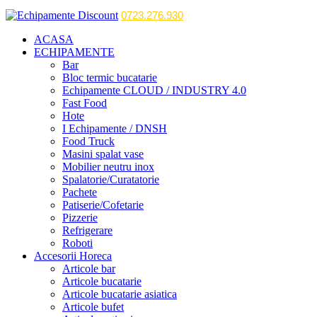
0723.276.930
ACASA
ECHIPAMENTE
Bar
Bloc termic bucatarie
Echipamente CLOUD / INDUSTRY 4.0
Fast Food
Hote
I Echipamente / DNSH
Food Truck
Masini spalat vase
Mobilier neutru inox
Spalatorie/Curatatorie
Pachete
Patiserie/Cofetarie
Pizzerie
Refrigerare
Roboti
Accesorii Horeca
Articole bar
Articole bucatarie
Articole bucatarie asiatica
Articole bufet