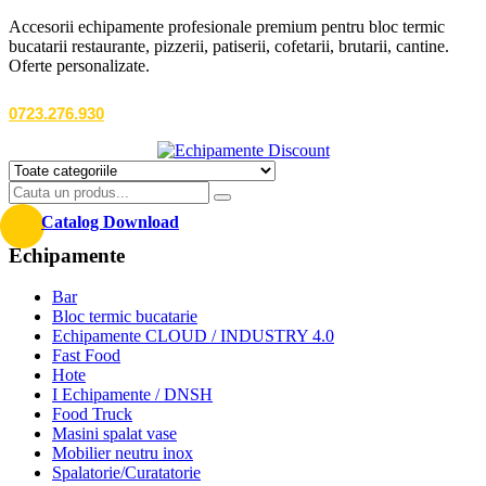
Accesorii echipamente profesionale premium pentru bloc termic
bucatarii restaurante, pizzerii, patiserii, cofetarii, brutarii, cantine.
Oferte personalizate.
0723.276.930
Catalog Download
Echipamente
Bar
Bloc termic bucatarie
Echipamente CLOUD / INDUSTRY 4.0
Fast Food
Hote
I Echipamente / DNSH
Food Truck
Masini spalat vase
Mobilier neutru inox
Spalatorie/Curatatorie