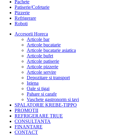
Pachete
Patiserie/Cofetarie
Pizzerie
Refrigerare
Roboti
Accesorii Horeca
Articole bar
Articole bucatarie
Articole bucatarie asiatica
Articole bufet
Articole patiserie
Articole pizzerie
Articole servire
Depozitare si transport
Igiena
Oale si tigai
Pahare si carafe
Vaschete gastronorm si tavi
SPALATORIE KREBE-TIPPO
PROMOTII
REFRIGERARE TRUE
CONSULTANTA
FINANTARE
CONTACT