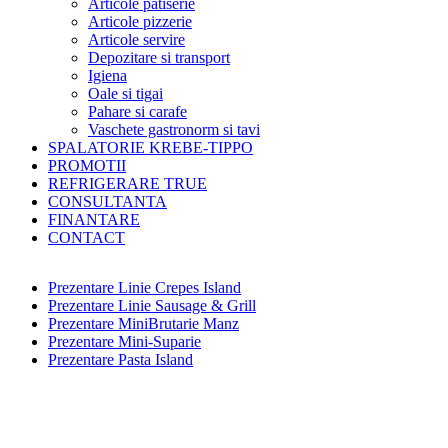
Articole patiserie
Articole pizzerie
Articole servire
Depozitare si transport
Igiena
Oale si tigai
Pahare si carafe
Vaschete gastronorm si tavi
SPALATORIE KREBE-TIPPO
PROMOTII
REFRIGERARE TRUE
CONSULTANTA
FINANTARE
CONTACT
Prezentare Linie Crepes Island
Prezentare Linie Sausage & Grill
Prezentare MiniBrutarie Manz
Prezentare Mini-Suparie
Prezentare Pasta Island