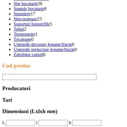
Site bucatarie
26
Spatule bucatarie
8
Spumiere
17
Strecuratoare
23
Suporturi bonuri/file
5
Teluri
2
Termometre
1
Tocatoare
0
Ustensile decorare legume/fructe
0
Ustensile prelucrare legume/fructe
0
Zdrobitor cartofi
0
Cod produs
Producatori
Tari
Dimensiuni
(Lxlxh
mm
)
L
l
h