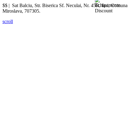
$$ |
Sat Balciu, Str. Biserica Sf. Neculai, Nr. 45R
,
Iasi
,
Comuna
Miroslava
,
707305
.
scroll