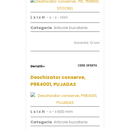
L x l x H
: - x - x - mm
Categorie
: Articole bucatarie
Garantie: 12 luni
Detalii »
CERE OFERTA
Deschizator conserve,
P964001, PUJADAS
L x l x H
: - x - x 600 mm
Categorie
: Articole bucatarie