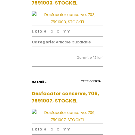
7591003, STOCKEL
L x l x H
: - x - x - mm
Categorie
: Articole bucatarie
Garantie: 12 luni
Detalii »
CERE OFERTA
Desfacator conserve, 706,
7591007, STOCKEL
L x l x H
: - x - x - mm