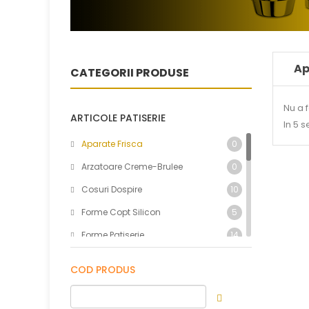
Ap
CATEGORII PRODUSE
Nu a f
ARTICOLE PATISERIE
In 5 
Aparate Frisca
0
Arzatoare Creme-Brulee
0
Cosuri Dospire
10
Forme Copt Silicon
5
Forme Patiserie
14
Linguri Dozatoare Inghetata
69
COD PRODUS
Linguri Topping
23
Palete Patiserie/brutarie
5