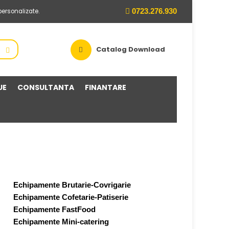
0723.276.930
personalizate.
Catalog Download
UE
CONSULTANTA
FINANTARE
Prezentare Linie Crepes Island
Echipamente Brutarie-Covrigarie
Prezentare Linie Sausage & Grill
Echipamente Cofetarie-Patiserie
Prezentare MiniBrutarie Manz
Echipamente FastFood
Prezentare Mini-Suparie
Echipamente Mini-catering