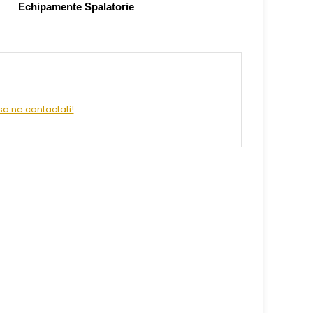
Prezentare Pasta Island
Echipamente Spalatorie
a ne contactati!