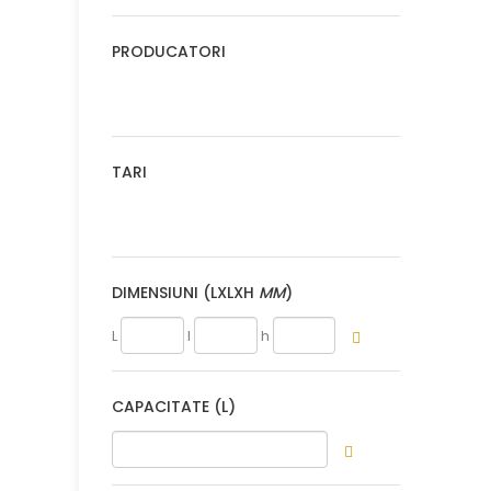
Pensule/perii Unt Si Grasime
1
PRODUCATORI
Posuri/duiuri Patiserie
2
Razuitoare Aluat
2
Site Patiserie
4
TARI
Sucitoare
1
Suport Coacere-Antilipire
8
Suporturi Cornete Inghetata
32
Taietoare Aluat
5
DIMENSIUNI
(LXLXH
MM
)
Tavi Patiserie
57
L
l
h
CAPACITATE (L)