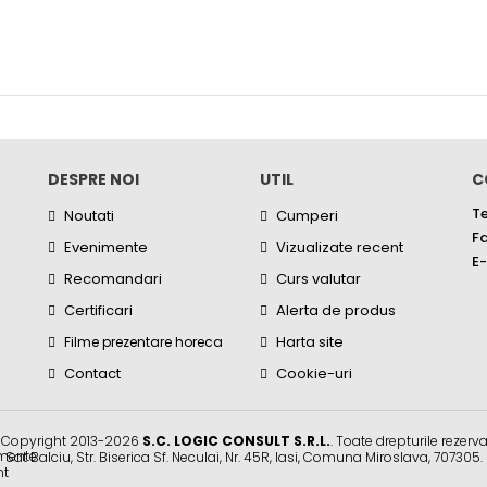
DESPRE NOI
UTIL
C
Te
Noutati
Cumperi
Fa
Evenimente
Vizualizate recent
E-
Recomandari
Curs valutar
Certificari
Alerta de produs
Harta site
Filme prezentare horeca
Contact
Cookie-uri
 Copyright 2013-2026
S.C. LOGIC CONSULT S.R.L.
. Toate drepturile rezerva
Sat Balciu, Str. Biserica Sf. Neculai, Nr. 45R
,
Iasi
,
Comuna Miroslava
,
707305
.