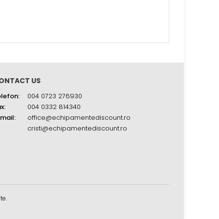
ONTACT US
lefon:
004 0723 276930
x:
004 0332 814340
mail:
office@echipamentediscount.ro
cristi@echipamentediscount.ro
te.