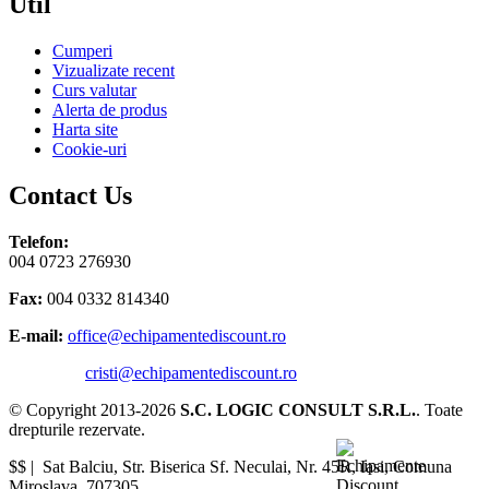
Util
Cumperi
Vizualizate recent
Curs valutar
Alerta de produs
Harta site
Cookie-uri
Contact Us
Telefon:
004 0723 276930
Fax:
004 0332 814340
E-mail:
office@echipamentediscount.ro
cristi@echipamentediscount.ro
© Copyright 2013-2026
S.C. LOGIC CONSULT S.R.L.
. Toate
drepturile rezervate.
$$ |
Sat Balciu, Str. Biserica Sf. Neculai, Nr. 45R
,
Iasi
,
Comuna
Miroslava
,
707305
.