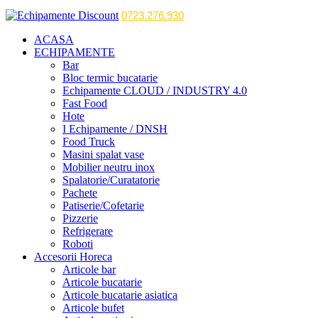
0723.276.930
ACASA
ECHIPAMENTE
Bar
Bloc termic bucatarie
Echipamente CLOUD / INDUSTRY 4.0
Fast Food
Hote
I Echipamente / DNSH
Food Truck
Masini spalat vase
Mobilier neutru inox
Spalatorie/Curatatorie
Pachete
Patiserie/Cofetarie
Pizzerie
Refrigerare
Roboti
Accesorii Horeca
Articole bar
Articole bucatarie
Articole bucatarie asiatica
Articole bufet