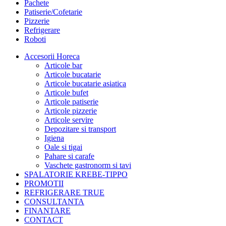
Pachete
Patiserie/Cofetarie
Pizzerie
Refrigerare
Roboti
Accesorii Horeca
Articole bar
Articole bucatarie
Articole bucatarie asiatica
Articole bufet
Articole patiserie
Articole pizzerie
Articole servire
Depozitare si transport
Igiena
Oale si tigai
Pahare si carafe
Vaschete gastronorm si tavi
SPALATORIE KREBE-TIPPO
PROMOTII
REFRIGERARE TRUE
CONSULTANTA
FINANTARE
CONTACT