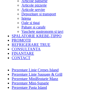
Articole patiserie
Articole pizzerie
Articole servire
Depozitare si transport
Igiena
Oale si tigai
Pahare si carafe
Vaschete gastronorm si tavi
SPALATORIE KREBE-TIPPO
PROMOTII
REFRIGERARE TRUE
CONSULTANTA
FINANTARE
CONTACT
Prezentare Linie Crepes Island
Prezentare Linie Sausage & Grill
Prezentare MiniBrutarie Manz
Prezentare Mini-Suparie
Prezentare Pasta Island