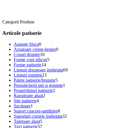
Categorii Produse
Articole patiserie
Aparate frisca
0
Arzatoare creme-brulee
0
Cosuri dospire
10
Forme copt silicon
5
Forme patiserie
14
Linguri dozatoare inghetata
69
Linguri topping
23
Palete patiserie/brutarie
5
Pensule/perii unt si grasime
1
Posuri/duiuri patiserie
2
Razuitoare aluat
2
Site patiserie
4
Sucitoare
1
Suport coacere-antilipire
8
Suporturi cornete inghetata
32
Taietoare aluat
5
Tavi patiserie
57