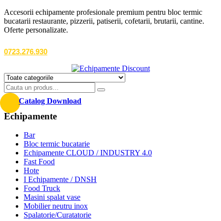
Accesorii echipamente profesionale premium pentru bloc termic
bucatarii restaurante, pizzerii, patiserii, cofetarii, brutarii, cantine.
Oferte personalizate.
0723.276.930
Catalog Download
Echipamente
Bar
Bloc termic bucatarie
Echipamente CLOUD / INDUSTRY 4.0
Fast Food
Hote
I Echipamente / DNSH
Food Truck
Masini spalat vase
Mobilier neutru inox
Spalatorie/Curatatorie