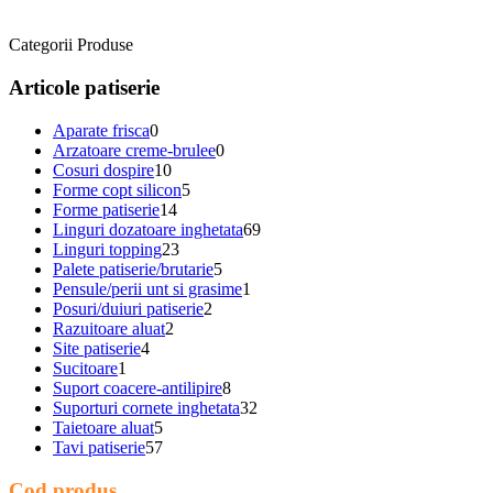
Categorii Produse
Articole patiserie
Aparate frisca
0
Arzatoare creme-brulee
0
Cosuri dospire
10
Forme copt silicon
5
Forme patiserie
14
Linguri dozatoare inghetata
69
Linguri topping
23
Palete patiserie/brutarie
5
Pensule/perii unt si grasime
1
Posuri/duiuri patiserie
2
Razuitoare aluat
2
Site patiserie
4
Sucitoare
1
Suport coacere-antilipire
8
Suporturi cornete inghetata
32
Taietoare aluat
5
Tavi patiserie
57
Cod produs