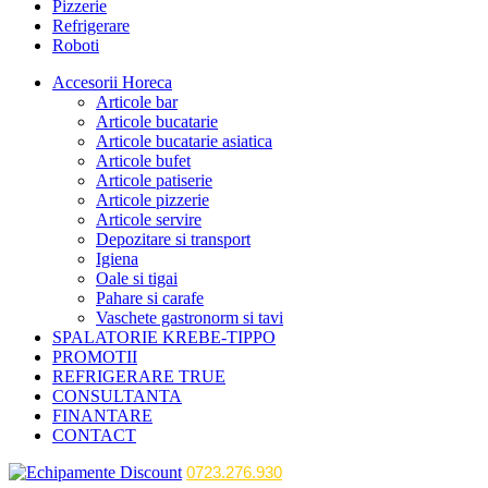
Pizzerie
Refrigerare
Roboti
Accesorii Horeca
Articole bar
Articole bucatarie
Articole bucatarie asiatica
Articole bufet
Articole patiserie
Articole pizzerie
Articole servire
Depozitare si transport
Igiena
Oale si tigai
Pahare si carafe
Vaschete gastronorm si tavi
SPALATORIE KREBE-TIPPO
PROMOTII
REFRIGERARE TRUE
CONSULTANTA
FINANTARE
CONTACT
0723.276.930