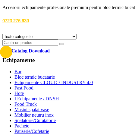
Accesorii echipamente profesionale premium pentru bloc termic bucatarii r
0723.276.930
Catalog Download
Echipamente
Bar
Bloc termic bucatarie
Echipamente CLOUD / INDUSTRY 4.0
Fast Food
Hote
I Echipamente / DNSH
Food Truck
Masini spalat vase
Mobilier neutru inox
Spalatorie/Curatatorie
Pachete
Patiserie/Cofetarie