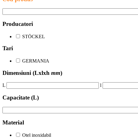
Producatori
STÖCKEL
Tari
GERMANIA
Dimensiuni
(Lxlxh
mm
)
L
l
Capacitate (L)
Material
Otel inoxidabil