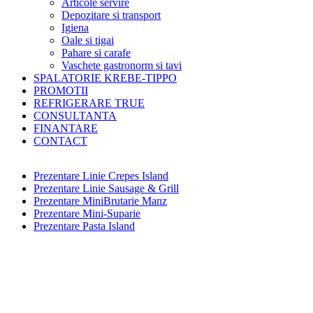
Articole servire
Depozitare si transport
Igiena
Oale si tigai
Pahare si carafe
Vaschete gastronorm si tavi
SPALATORIE KREBE-TIPPO
PROMOTII
REFRIGERARE TRUE
CONSULTANTA
FINANTARE
CONTACT
Prezentare Linie Crepes Island
Prezentare Linie Sausage & Grill
Prezentare MiniBrutarie Manz
Prezentare Mini-Suparie
Prezentare Pasta Island