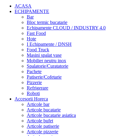
ACASA
ECHIPAMENTE
Bar
Bloc termic bucatarie
Echipamente CLOUD / INDUSTRY 4.0
Fast Food
Hote
I Echipamente / DNSH
Food Truck
Masini spalat vase
Mobilier neutru inox
Spalatorie/Curatatorie
Pachete
Patiserie/Cofetarie
Pizzerie
Refrigerare
Roboti
Accesorii Horeca
Articole bar
Articole bucatarie
Articole bucatarie asiatica
Articole bufet
Articole patiserie
Articole pizzerie