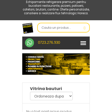
Echipamente refrigerare premium pentru
bucatarii restaurante, pizzerii, patiserii,
cofetarii, brutarii, cantine. Oferte personalizate,
consiliere si realizare flux tehnologic Horeca.
0723.276.930
Vitrina bauturi
Nu a fost gasit niciun produs