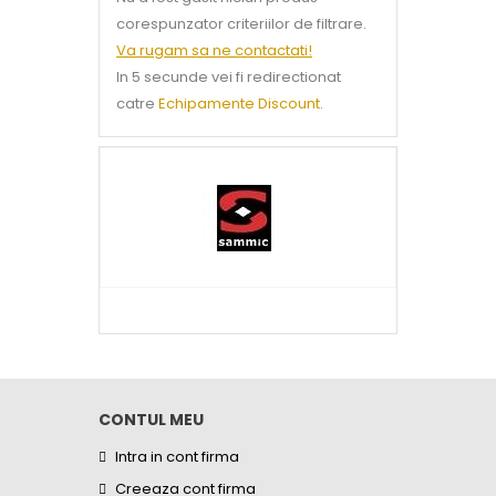
corespunzator criteriilor de filtrare.
Va rugam sa ne contactati!
In 5 secunde vei fi redirectionat
catre
Echipamente Discount
.
CONTUL MEU
Intra in cont firma
Creeaza cont firma