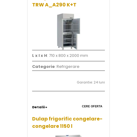
TRW A_A290 K+T
L x l x H
: 710 x 800 x 2000 mm
Categorie
: Refrigerare
Garantie: 24 luni
Detalii »
CERE OFERTA
Dulap frigorific congelare-
congelare 1150 l