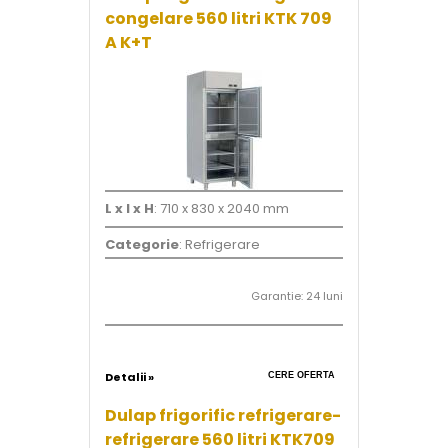
congelare 560 litri KTK 709
A K+T
L x l x H
: 710 x 830 x 2040 mm
Categorie
: Refrigerare
Garantie: 24 luni
Detalii »
CERE OFERTA
Dulap frigorific refrigerare-
refrigerare 560 litri KTK709