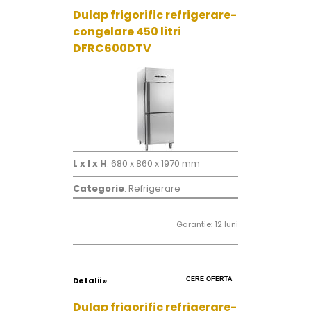
Dulap frigorific refrigerare-
congelare 450 litri
DFRC600DTV
L x l x H
: 680 x 860 x 1970 mm
Categorie
: Refrigerare
Garantie: 12 luni
Detalii »
CERE OFERTA
Dulap frigorific refrigerare-