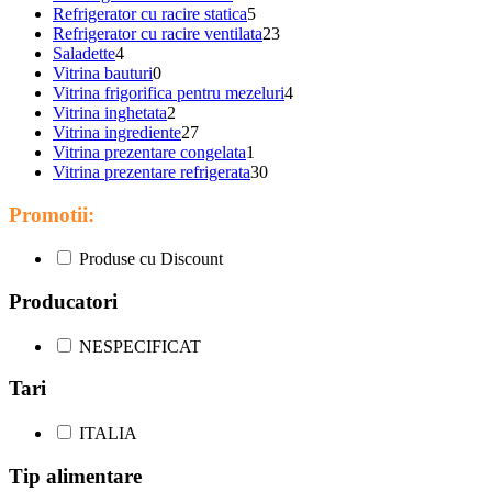
Refrigerator cu racire statica
5
Refrigerator cu racire ventilata
23
Saladette
4
Vitrina bauturi
0
Vitrina frigorifica pentru mezeluri
4
Vitrina inghetata
2
Vitrina ingrediente
27
Vitrina prezentare congelata
1
Vitrina prezentare refrigerata
30
Promotii:
Produse cu Discount
Producatori
NESPECIFICAT
Tari
ITALIA
Tip alimentare