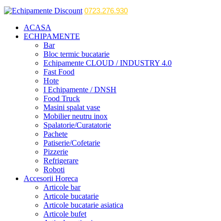
0723.276.930
ACASA
ECHIPAMENTE
Bar
Bloc termic bucatarie
Echipamente CLOUD / INDUSTRY 4.0
Fast Food
Hote
I Echipamente / DNSH
Food Truck
Masini spalat vase
Mobilier neutru inox
Spalatorie/Curatatorie
Pachete
Patiserie/Cofetarie
Pizzerie
Refrigerare
Roboti
Accesorii Horeca
Articole bar
Articole bucatarie
Articole bucatarie asiatica
Articole bufet