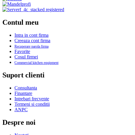
Contul meu
Intra in cont firma
Creeaza cont firma
Recuperare parola firma
Favorite
Cosul firmei
Commercial kitchen equipment
Suport clienti
Consultanta
Finantare
Intrebari frecvente
Termeni si conditii
ANPC
Despre noi