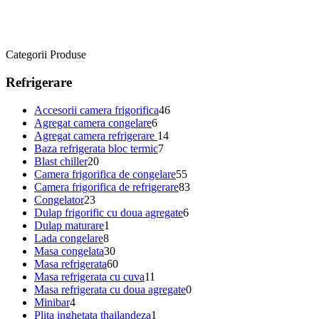
Categorii Produse
Refrigerare
Accesorii camera frigorifica
46
Agregat camera congelare
6
Agregat camera refrigerare
14
Baza refrigerata bloc termic
7
Blast chiller
20
Camera frigorifica de congelare
55
Camera frigorifica de refrigerare
83
Congelator
23
Dulap frigorific cu doua agregate
6
Dulap maturare
1
Lada congelare
8
Masa congelata
30
Masa refrigerata
60
Masa refrigerata cu cuva
11
Masa refrigerata cu doua agregate
0
Minibar
4
Plita inghetata thailandeza
1