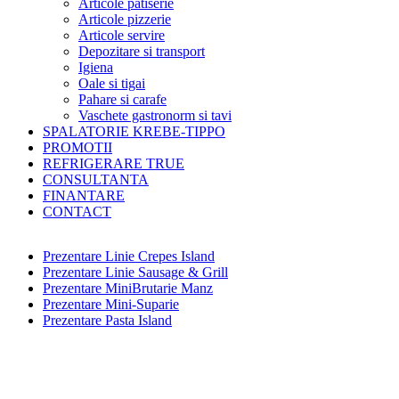
Articole patiserie
Articole pizzerie
Articole servire
Depozitare si transport
Igiena
Oale si tigai
Pahare si carafe
Vaschete gastronorm si tavi
SPALATORIE KREBE-TIPPO
PROMOTII
REFRIGERARE TRUE
CONSULTANTA
FINANTARE
CONTACT
Prezentare Linie Crepes Island
Prezentare Linie Sausage & Grill
Prezentare MiniBrutarie Manz
Prezentare Mini-Suparie
Prezentare Pasta Island