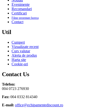
Noutati
Evenimente
Recomandari
Certificari
Filme prezentare horeca
Contact
Util
Cumperi
Vizualizate recent
Curs valutar
Alerta de produs
Harta site
Cookie-uri
Contact Us
Telefon:
004 0723 276930
Fax:
004 0332 814340
E-mail:
office@echipamentediscount.ro