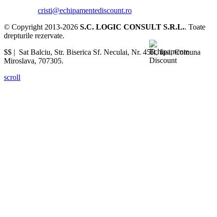
cristi@echipamentediscount.ro
© Copyright 2013-2026
S.C. LOGIC CONSULT S.R.L.
. Toate
drepturile rezervate.
$$ |
Sat Balciu, Str. Biserica Sf. Neculai, Nr. 45R
,
Iasi
,
Comuna
Miroslava
,
707305
.
scroll