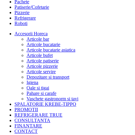
Pachete
Patiserie/Cofetarie
Pizzerie
Refrigerare
Roboti
Accesorii Horeca
Articole bar
Articole bucatarie
Articole bucatarie asiatica
Articole bufet
Articole patiserie
Articole pizzerie
Articole servire
Depozitare si transport
Igiena
Oale si tigai
Pahare si carafe
Vaschete gastronorm si tavi
SPALATORIE KREBE-TIPPO
PROMOTII
REFRIGERARE TRUE
CONSULTANTA
FINANTARE
CONTACT