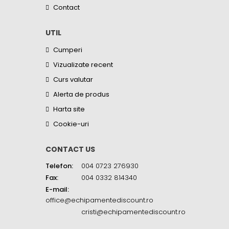
Contact
UTIL
Cumperi
Vizualizate recent
Curs valutar
Alerta de produs
Harta site
Cookie-uri
CONTACT US
Telefon:
004 0723 276930
Fax:
004 0332 814340
E-mail:
office@echipamentediscount.ro
cristi@echipamentediscount.ro