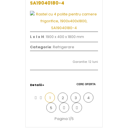
SA19040180-4
L x l x H
: 1900 x 400 x 1800 mm
Categorie
: Refrigerare
Garantie: 12 luni
Detalii »
CERE OFERTA
1
2
3
4
5
Pagina 1/5