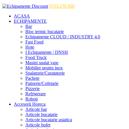
0723.276.930
ACASA
ECHIPAMENTE
Bar
Bloc termic bucatarie
Echipamente CLOUD / INDUSTRY 4.0
Fast Food
Hote
I Echipamente / DNSH
Food Truck
Masini spalat vase
Mobilier neutru inox
Spalatorie/Curatatorie
Pachete
Patiserie/Cofetarie
Pizzerie
Refrigerare
Roboti
Accesorii Horeca
Articole bar
Articole bucatarie
Articole bucatarie asiatica
Articole bufet