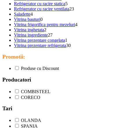
Refrigerator cu racire statica
5
Refrigerator cu racire ventilata
23
Saladette
4
Vitrina bauturi
0
Vitrina frigorifica pentru mezeluri
4
Vitrina inghetata
2
Vitrina ingrediente
27
Vitrina prezentare congelata
1
Vitrina prezentare refrigerata
30
Promotii:
Produse cu Discount
Producatori
COMBISTEEL
CORECO
Tari
OLANDA
SPANIA