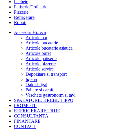
Pachete
Patiserie/Cofetarie
Pizzerie
Refrigerare
Roboti
Accesorii Horeca
Articole bar
Articole bucatarie
Articole bucatarie asiatica
Articole bufet
Articole patiserie
Articole pizzerie
Articole servire
Depozitare si transport
Igiena
Oale si tigai
Pahare si carafe
Vaschete gastronorm si tavi
SPALATORIE KREBE-TIPPO
PROMOTII
REFRIGERARE TRUE
CONSULTANTA
FINANTARE
CONTACT