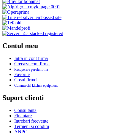
Contul meu
Intra in cont firma
Creeaza cont firma
Recuperare parola firma
Favorite
Cosul firmei
Commercial kitchen equipment
Suport clienti
Consultanta
Finantare
Intrebari frecvente
Termeni si conditii
ANPC