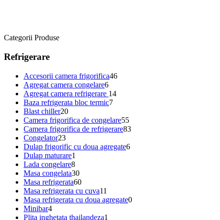
Categorii Produse
Refrigerare
Accesorii camera frigorifica
46
Agregat camera congelare
6
Agregat camera refrigerare
14
Baza refrigerata bloc termic
7
Blast chiller
20
Camera frigorifica de congelare
55
Camera frigorifica de refrigerare
83
Congelator
23
Dulap frigorific cu doua agregate
6
Dulap maturare
1
Lada congelare
8
Masa congelata
30
Masa refrigerata
60
Masa refrigerata cu cuva
11
Masa refrigerata cu doua agregate
0
Minibar
4
Plita inghetata thailandeza
1