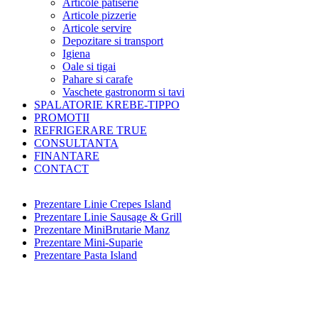
Articole patiserie
Articole pizzerie
Articole servire
Depozitare si transport
Igiena
Oale si tigai
Pahare si carafe
Vaschete gastronorm si tavi
SPALATORIE KREBE-TIPPO
PROMOTII
REFRIGERARE TRUE
CONSULTANTA
FINANTARE
CONTACT
Prezentare Linie Crepes Island
Prezentare Linie Sausage & Grill
Prezentare MiniBrutarie Manz
Prezentare Mini-Suparie
Prezentare Pasta Island