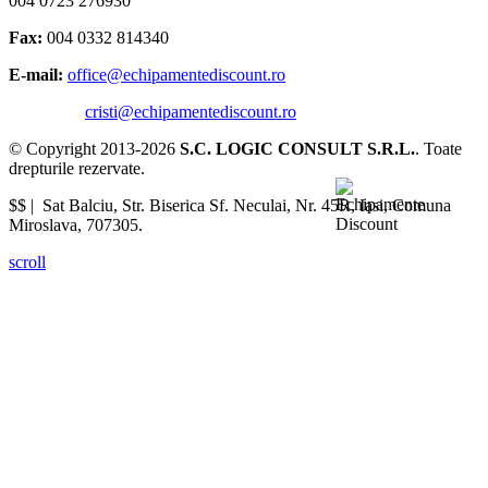
004 0723 276930
Fax:
004 0332 814340
E-mail:
office@echipamentediscount.ro
cristi@echipamentediscount.ro
© Copyright 2013-2026
S.C. LOGIC CONSULT S.R.L.
. Toate
drepturile rezervate.
$$ |
Sat Balciu, Str. Biserica Sf. Neculai, Nr. 45R
,
Iasi
,
Comuna
Miroslava
,
707305
.
scroll