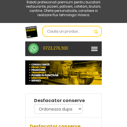
Roboti profesionali premium pentru bucatarii
restaurante, pizzerii, patiserii, cofetarii, brutarii,
cantine. Oferte personalizate, consiliere si
realizare flux tehnologic Horeca.
0723.276.930
Desfacator conserve
Desfacator conserve