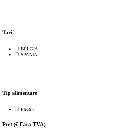
Mixer de mana
21
Mixer planetar
18
Moara deseuri
0
Razuitor mozzarella
1
Robot legume
12
Sterilizator cutite
1
Tari
BELGIA
SPANIA
Tip alimentare
Electric
Pret
(€ Fara TVA)