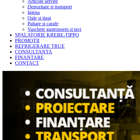
Articole servire
Depozitare si transport
Igiena
Oale si tigai
Pahare si carafe
Vaschete gastronorm si tavi
SPALATORIE KREBE-TIPPO
PROMOTII
REFRIGERARE TRUE
CONSULTANTA
FINANTARE
CONTACT