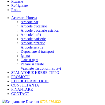
Pizzerie
Refrigerare
Roboti
Accesorii Horeca
Articole bar
Articole bucatarie
Articole bucatarie asiatica
Articole bufet
Articole patiserie
Articole pizzerie
Articole servire
Depozitare si transport
Igiena
Oale si tigai
Pahare si carafe
Vaschete gastronorm si tavi
SPALATORIE KREBE-TIPPO
PROMOTII
REFRIGERARE TRUE
CONSULTANTA
FINANTARE
CONTACT
0723.276.930