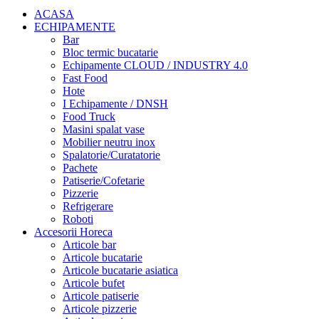
ACASA
ECHIPAMENTE
Bar
Bloc termic bucatarie
Echipamente CLOUD / INDUSTRY 4.0
Fast Food
Hote
I Echipamente / DNSH
Food Truck
Masini spalat vase
Mobilier neutru inox
Spalatorie/Curatatorie
Pachete
Patiserie/Cofetarie
Pizzerie
Refrigerare
Roboti
Accesorii Horeca
Articole bar
Articole bucatarie
Articole bucatarie asiatica
Articole bufet
Articole patiserie
Articole pizzerie