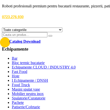
Roboti profesionali premium pentru bucatarii restaurante, pizzerii, patise
0723.276.930
Catalog Download
Echipamente
Bar
Bloc termic bucatarie
Echipamente CLOUD / INDUSTRY 4.0
Fast Food
Hote
I Echipamente / DNSH
Food Truck
Masini spalat vase
Mobilier neutru inox
Spalatorie/Curatatorie
Pachete
Patiserie/Cofetarie