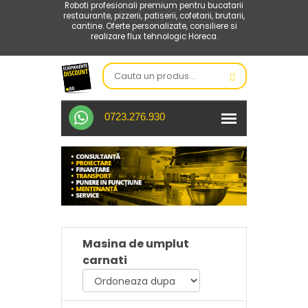
Roboti profesionali premium pentru bucatarii
restaurante, pizzerii, patiserii, cofetarii, brutarii,
cantine. Oferte personalizate, consiliere si
realizare flux tehnologic Horeca.
0723.276.930
Masina de umplut
carnati