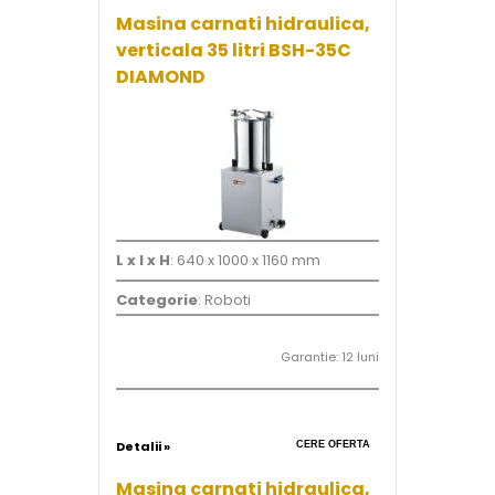
Masina carnati hidraulica,
verticala 35 litri BSH-35C
DIAMOND
L x l x H
: 640 x 1000 x 1160 mm
Categorie
: Roboti
Garantie: 12 luni
Detalii »
CERE OFERTA
Masina carnati hidraulica,