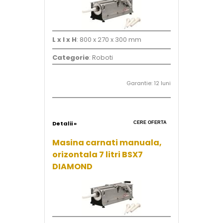
L x l x H
: 800 x 270 x 300 mm
Categorie
: Roboti
Garantie: 12 luni
Detalii »
CERE OFERTA
Masina carnati manuala,
orizontala 7 litri BSX7
DIAMOND