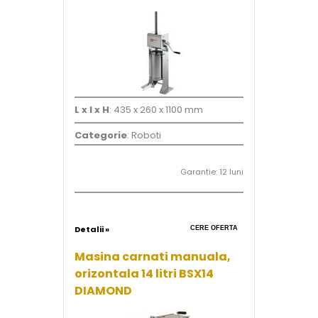
L x l x H
: 435 x 260 x 1100 mm
Categorie
: Roboti
Garantie: 12 luni
Detalii »
CERE OFERTA
Masina carnati manuala,
orizontala 14 litri BSX14
DIAMOND