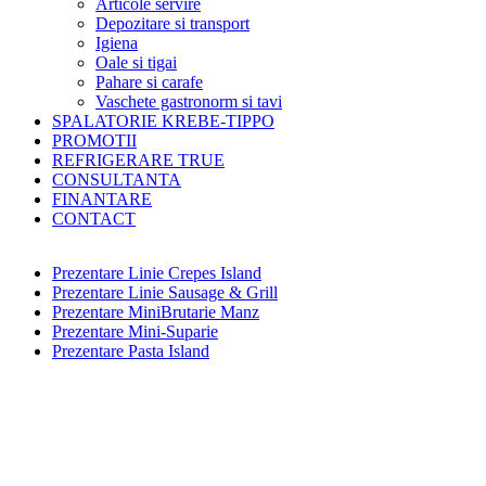
Articole servire
Depozitare si transport
Igiena
Oale si tigai
Pahare si carafe
Vaschete gastronorm si tavi
SPALATORIE KREBE-TIPPO
PROMOTII
REFRIGERARE TRUE
CONSULTANTA
FINANTARE
CONTACT
Prezentare Linie Crepes Island
Prezentare Linie Sausage & Grill
Prezentare MiniBrutarie Manz
Prezentare Mini-Suparie
Prezentare Pasta Island