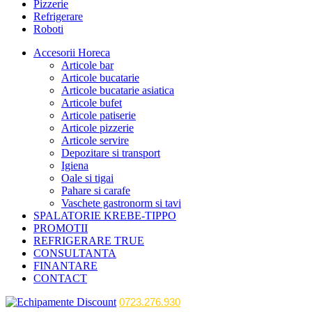
Pizzerie
Refrigerare
Roboti
Accesorii Horeca
Articole bar
Articole bucatarie
Articole bucatarie asiatica
Articole bufet
Articole patiserie
Articole pizzerie
Articole servire
Depozitare si transport
Igiena
Oale si tigai
Pahare si carafe
Vaschete gastronorm si tavi
SPALATORIE KREBE-TIPPO
PROMOTII
REFRIGERARE TRUE
CONSULTANTA
FINANTARE
CONTACT
0723.276.930