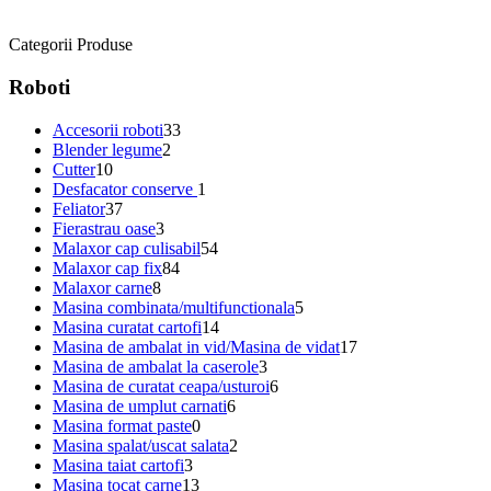
Categorii Produse
Roboti
Accesorii roboti
33
Blender legume
2
Cutter
10
Desfacator conserve
1
Feliator
37
Fierastrau oase
3
Malaxor cap culisabil
54
Malaxor cap fix
84
Malaxor carne
8
Masina combinata/multifunctionala
5
Masina curatat cartofi
14
Masina de ambalat in vid/Masina de vidat
17
Masina de ambalat la caserole
3
Masina de curatat ceapa/usturoi
6
Masina de umplut carnati
6
Masina format paste
0
Masina spalat/uscat salata
2
Masina taiat cartofi
3
Masina tocat carne
13