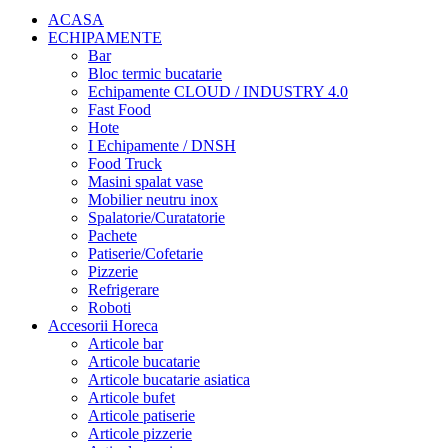
ACASA
ECHIPAMENTE
Bar
Bloc termic bucatarie
Echipamente CLOUD / INDUSTRY 4.0
Fast Food
Hote
I Echipamente / DNSH
Food Truck
Masini spalat vase
Mobilier neutru inox
Spalatorie/Curatatorie
Pachete
Patiserie/Cofetarie
Pizzerie
Refrigerare
Roboti
Accesorii Horeca
Articole bar
Articole bucatarie
Articole bucatarie asiatica
Articole bufet
Articole patiserie
Articole pizzerie