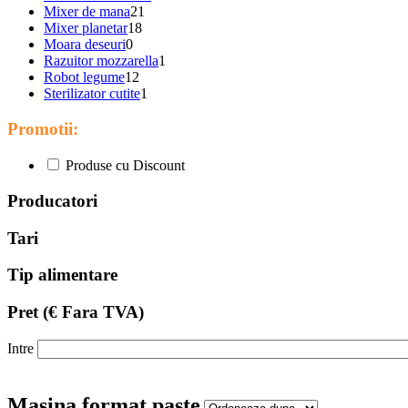
Mixer de mana
21
Mixer planetar
18
Moara deseuri
0
Razuitor mozzarella
1
Robot legume
12
Sterilizator cutite
1
Promotii:
Produse cu Discount
Producatori
Tari
Tip alimentare
Pret
(€ Fara TVA)
Intre
Masina format paste