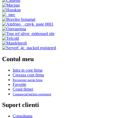
Contul meu
Intra in cont firma
Creeaza cont firma
Recuperare parola firma
Favorite
Cosul firmei
Commercial kitchen equipment
Suport clienti
Consultanta