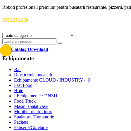
Roboti profesionali premium pentru bucatarii restaurante, pizzerii, patise
0723.276.930
Catalog Download
Echipamente
Bar
Bloc termic bucatarie
Echipamente CLOUD / INDUSTRY 4.0
Fast Food
Hote
I Echipamente / DNSH
Food Truck
Masini spalat vase
Mobilier neutru inox
Spalatorie/Curatatorie
Pachete
Patiserie/Cofetarie