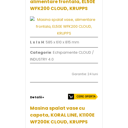
alimentare frontala, EL50E
WFK200 CLOUD, KRUPPS
L x l x H
: 585 x 610 x 815 mm
Categorie
: Echipamente CLOUD /
INDUSTRY 4.0
Garantie: 24 luni
Detalii »
CERE OFERTA
Masina spalat vase cu
capota, KORAL LINE, K1100E
WF200K CLOUD, KRUPPS