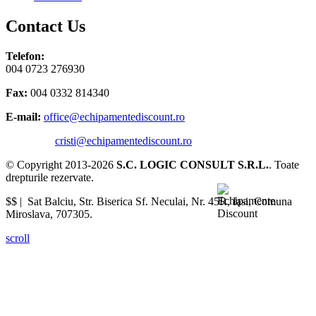
Contact Us
Telefon:
004 0723 276930
Fax:
004 0332 814340
E-mail:
office@echipamentediscount.ro
cristi@echipamentediscount.ro
© Copyright 2013-2026
S.C. LOGIC CONSULT S.R.L.
. Toate
drepturile rezervate.
$$ |
Sat Balciu, Str. Biserica Sf. Neculai, Nr. 45R
,
Iasi
,
Comuna
Miroslava
,
707305
.
scroll