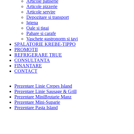
Articole patiserie
Articole pizzerie
Articole servire
Depozitare si transport
Igiena
Oale si tigai
Pahare si carafe
Vaschete gastronorm si tavi
SPALATORIE KREBE-TIPPO
PROMOTII
REFRIGERARE TRUE
CONSULTANTA
FINANTARE
CONTACT
Prezentare Linie Crepes Island
Prezentare Linie Sausage & Grill
Prezentare MiniBrutarie Manz
Prezentare Mini-Suparie
Prezentare Pasta Island