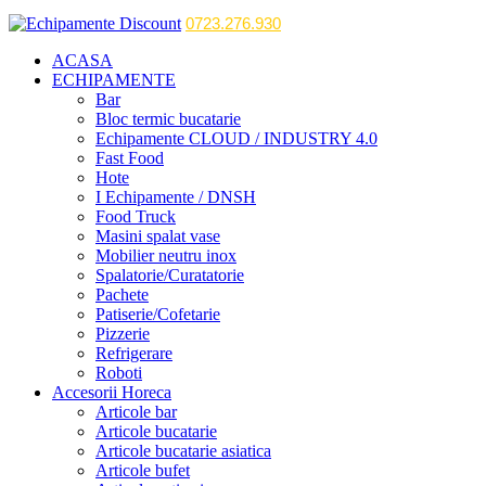
0723.276.930
ACASA
ECHIPAMENTE
Bar
Bloc termic bucatarie
Echipamente CLOUD / INDUSTRY 4.0
Fast Food
Hote
I Echipamente / DNSH
Food Truck
Masini spalat vase
Mobilier neutru inox
Spalatorie/Curatatorie
Pachete
Patiserie/Cofetarie
Pizzerie
Refrigerare
Roboti
Accesorii Horeca
Articole bar
Articole bucatarie
Articole bucatarie asiatica
Articole bufet