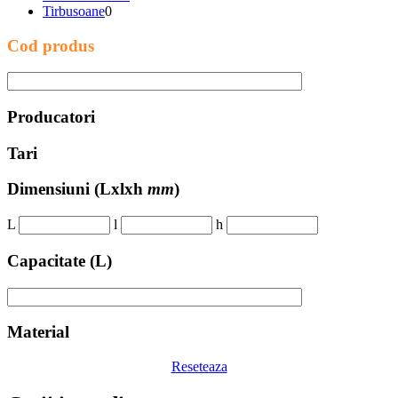
Tirbusoane
0
Cod produs
Producatori
Tari
Dimensiuni
(Lxlxh
mm
)
L
l
h
Capacitate (L)
Material
Reseteaza