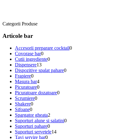
Categorii Produse
Articole bar
Accesorii preparare cocktail
0
Covorase bar
0
Cutii ingrediente
0
Dispensere
13
Dispozitive spalat pahare
0
Frapiere
0
Masura bar
4
Picuratoare
0
Picuratoare dozatoare
0
Scrumiere
0
Shakere
0
Sifoane
0
Spargator gheata
2
Suporturi alune si salatini
0
Suporturi pahare
0
Suporturi servetele
14
Tavi servire bar
0