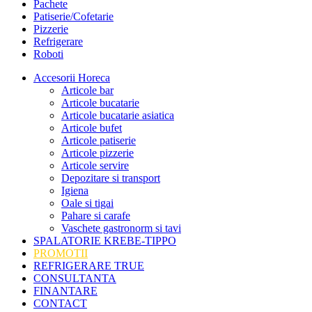
Pachete
Patiserie/Cofetarie
Pizzerie
Refrigerare
Roboti
Accesorii Horeca
Articole bar
Articole bucatarie
Articole bucatarie asiatica
Articole bufet
Articole patiserie
Articole pizzerie
Articole servire
Depozitare si transport
Igiena
Oale si tigai
Pahare si carafe
Vaschete gastronorm si tavi
SPALATORIE KREBE-TIPPO
PROMOTII
REFRIGERARE TRUE
CONSULTANTA
FINANTARE
CONTACT