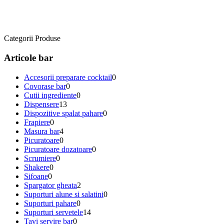
Categorii Produse
Articole bar
Accesorii preparare cocktail
0
Covorase bar
0
Cutii ingrediente
0
Dispensere
13
Dispozitive spalat pahare
0
Frapiere
0
Masura bar
4
Picuratoare
0
Picuratoare dozatoare
0
Scrumiere
0
Shakere
0
Sifoane
0
Spargator gheata
2
Suporturi alune si salatini
0
Suporturi pahare
0
Suporturi servetele
14
Tavi servire bar
0