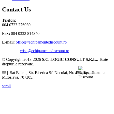
Contact Us
Telefon:
004 0723 276930
Fax:
004 0332 814340
E-mail:
office@echipamentediscount.ro
cristi@echipamentediscount.ro
© Copyright 2013-2026
S.C. LOGIC CONSULT S.R.L.
. Toate
drepturile rezervate.
$$ |
Sat Balciu, Str. Biserica Sf. Neculai, Nr. 45R
,
Iasi
,
Comuna
Miroslava
,
707305
.
scroll