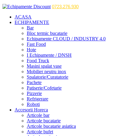
0723.276.930
ACASA
ECHIPAMENTE
Bar
Bloc termic bucatarie
Echipamente CLOUD / INDUSTRY 4.0
Fast Food
Hote
I Echipamente / DNSH
Food Truck
Masini spalat vase
Mobilier neutru inox
Spalatorie/Curatatorie
Pachete
Patiserie/Cofetarie
Pizzerie
Refrigerare
Roboti
Accesorii Horeca
Articole bar
Articole bucatarie
Articole bucatarie asiatica
Articole bufet