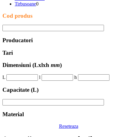
Tirbusoane
0
Cod produs
Producatori
Tari
Dimensiuni
(Lxlxh
mm
)
L
l
h
Capacitate (L)
Material
Reseteaza