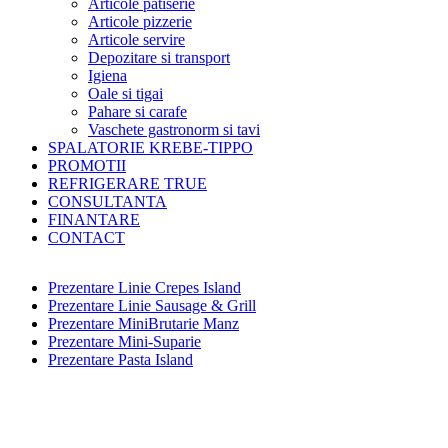
Articole patiserie
Articole pizzerie
Articole servire
Depozitare si transport
Igiena
Oale si tigai
Pahare si carafe
Vaschete gastronorm si tavi
SPALATORIE KREBE-TIPPO
PROMOTII
REFRIGERARE TRUE
CONSULTANTA
FINANTARE
CONTACT
Prezentare Linie Crepes Island
Prezentare Linie Sausage & Grill
Prezentare MiniBrutarie Manz
Prezentare Mini-Suparie
Prezentare Pasta Island