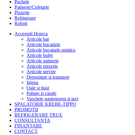
Pachete
Patiserie/Cofetarie
Pizzerie
Refrigerare
Roboti
Accesorii Horeca
Articole bar
Articole bucatarie
Articole bucatarie asiatica
Articole bufet
Articole patiserie
Articole pizzerie
Articole servire
Depozitare si transport
Igiena
Oale si tigai
Pahare si carafe
Vaschete gastronorm si tavi
SPALATORIE KREBE-TIPPO
PROMOTII
REFRIGERARE TRUE
CONSULTANTA
FINANTARE
CONTACT