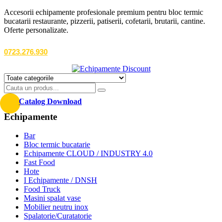
Accesorii echipamente profesionale premium pentru bloc termic
bucatarii restaurante, pizzerii, patiserii, cofetarii, brutarii, cantine.
Oferte personalizate.
0723.276.930
Catalog Download
Echipamente
Bar
Bloc termic bucatarie
Echipamente CLOUD / INDUSTRY 4.0
Fast Food
Hote
I Echipamente / DNSH
Food Truck
Masini spalat vase
Mobilier neutru inox
Spalatorie/Curatatorie