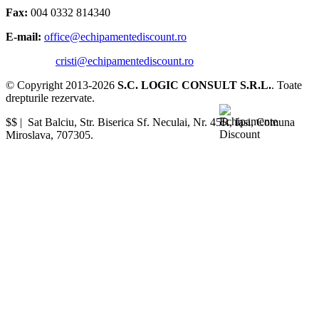
Fax:
004 0332 814340
E-mail:
office@echipamentediscount.ro
cristi@echipamentediscount.ro
© Copyright 2013-2026
S.C. LOGIC CONSULT S.R.L.
. Toate
drepturile rezervate.
$$ |
Sat Balciu, Str. Biserica Sf. Neculai, Nr. 45R
,
Iasi
,
Comuna
Miroslava
,
707305
.