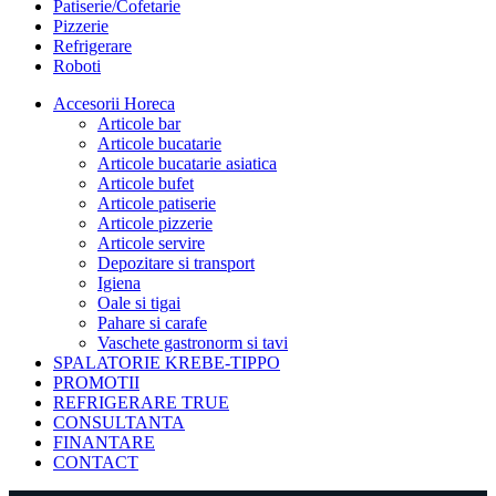
Patiserie/Cofetarie
Pizzerie
Refrigerare
Roboti
Accesorii Horeca
Articole bar
Articole bucatarie
Articole bucatarie asiatica
Articole bufet
Articole patiserie
Articole pizzerie
Articole servire
Depozitare si transport
Igiena
Oale si tigai
Pahare si carafe
Vaschete gastronorm si tavi
SPALATORIE KREBE-TIPPO
PROMOTII
REFRIGERARE TRUE
CONSULTANTA
FINANTARE
CONTACT