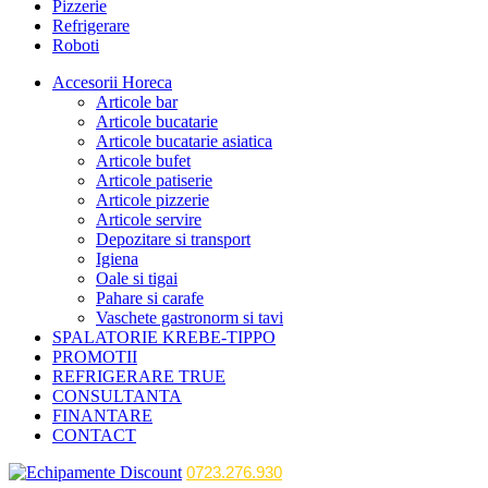
Pizzerie
Refrigerare
Roboti
Accesorii Horeca
Articole bar
Articole bucatarie
Articole bucatarie asiatica
Articole bufet
Articole patiserie
Articole pizzerie
Articole servire
Depozitare si transport
Igiena
Oale si tigai
Pahare si carafe
Vaschete gastronorm si tavi
SPALATORIE KREBE-TIPPO
PROMOTII
REFRIGERARE TRUE
CONSULTANTA
FINANTARE
CONTACT
0723.276.930