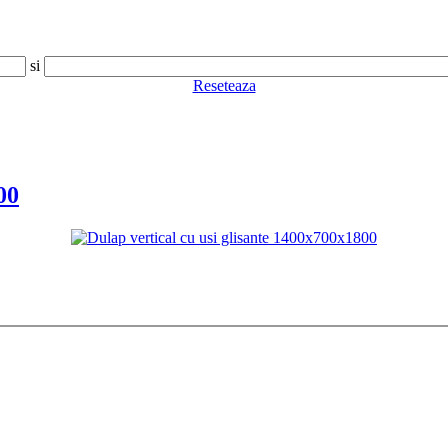
si
Reseteaza
00