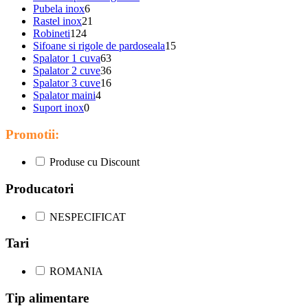
Pubela inox
6
Rastel inox
21
Robineti
124
Sifoane si rigole de pardoseala
15
Spalator 1 cuva
63
Spalator 2 cuve
36
Spalator 3 cuve
16
Spalator maini
4
Suport inox
0
Promotii:
Produse cu Discount
Producatori
NESPECIFICAT
Tari
ROMANIA
Tip alimentare