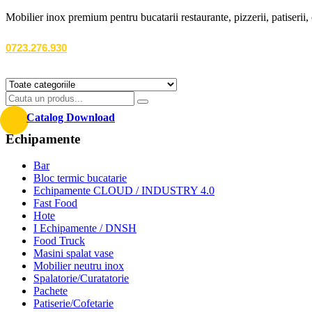
Mobilier inox premium pentru bucatarii restaurante, pizzerii, patiserii, c
0723.276.930
Catalog Download
Echipamente
Bar
Bloc termic bucatarie
Echipamente CLOUD / INDUSTRY 4.0
Fast Food
Hote
I Echipamente / DNSH
Food Truck
Masini spalat vase
Mobilier neutru inox
Spalatorie/Curatatorie
Pachete
Patiserie/Cofetarie