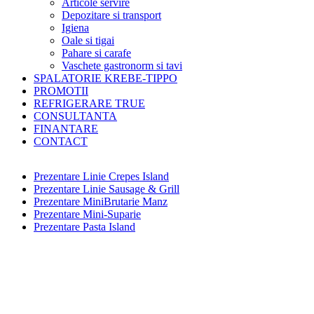
Articole servire
Depozitare si transport
Igiena
Oale si tigai
Pahare si carafe
Vaschete gastronorm si tavi
SPALATORIE KREBE-TIPPO
PROMOTII
REFRIGERARE TRUE
CONSULTANTA
FINANTARE
CONTACT
Prezentare Linie Crepes Island
Prezentare Linie Sausage & Grill
Prezentare MiniBrutarie Manz
Prezentare Mini-Suparie
Prezentare Pasta Island