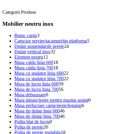
Categorii Produse
Mobilier neutru inox
Butuc carne
3
Carucior servire/tacamuri/tip platforma
5
Dulap suspendat/de perete
24
Dulap vertical inox
32
Element neutru
12
Masa calda linia 600
18
Masa calda linia 700
18
Masa cu spalator linia 600
22
Masa cu spalator linia 700
22
Masa de lucru linia 600
59
Masa de lucru linia 700
56
Masa debarasare
0
Masa intrare/iesire pentru masina spalat
0
Masa prelucrare carne/peste/legume
6
Masa tip dulap linia 600
46
Masa tip dulap linia 700
46
Polita blat de lucru
0
Polita de perete
20
Polita de perete reglabila
18