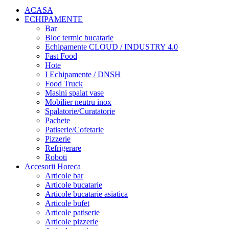
ACASA
ECHIPAMENTE
Bar
Bloc termic bucatarie
Echipamente CLOUD / INDUSTRY 4.0
Fast Food
Hote
I Echipamente / DNSH
Food Truck
Masini spalat vase
Mobilier neutru inox
Spalatorie/Curatatorie
Pachete
Patiserie/Cofetarie
Pizzerie
Refrigerare
Roboti
Accesorii Horeca
Articole bar
Articole bucatarie
Articole bucatarie asiatica
Articole bufet
Articole patiserie
Articole pizzerie