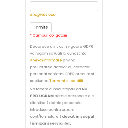
Imagine noua
* Campuri obligatorii
Deoarece a intrat in vigoare GDPR
va rugam sa luati la cunostinta
Anexa/Informare
privind
prelucrarea datelor cu caracter
personal conform GDPR precum si
sectiunea
Termeni si conditii
.
Va facem cunscut faptul ca
NU
PRELUCRAM
datele personale ale
clientilor ( datele personale
introduse pentru creare
cont/formulare )
decat in scopul
furnizarii serviciilor,