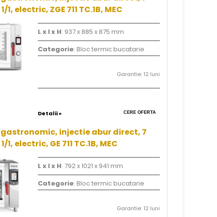
1/1, electric, ZGE 711 TC.1B, MEC
L x l x H
: 937 x 885 x 875 mm
Categorie
: Bloc termic bucatarie
Garantie: 12 luni
Detalii »
CERE OFERTA
gastronomic, injectie abur direct, 7
1/1, electric, GE 711 TC.1B, MEC
L x l x H
: 792 x 1021 x 941 mm
Categorie
: Bloc termic bucatarie
Garantie: 12 luni