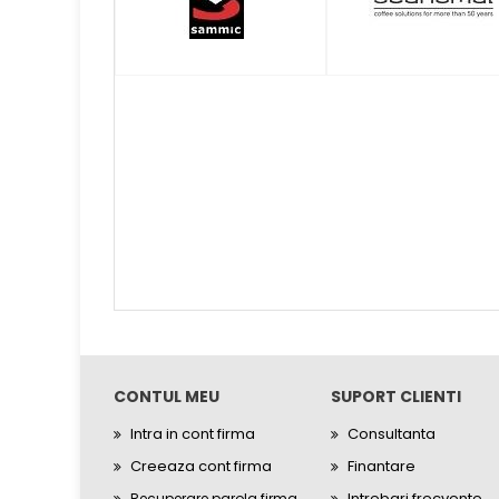
Plita Neteda
58
Plita Striata
47
Plita Teppanyaki
5
Plita Vitroceramica
0
Protap
0
Sous-Vide/Softcooker
7
Tigaie Basculanta
16
Tigaie Multifunctionala
12
CONTUL MEU
SUPORT CLIENTI
Intra in cont firma
Consultanta
Creeaza cont firma
Finantare
Intrebari frecvente
Recuperare parola firma