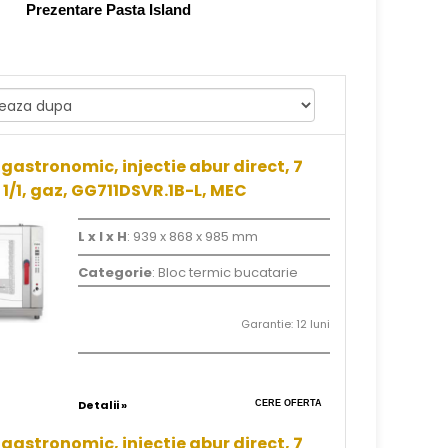
Prezentare Pasta Island
gastronomic, injectie abur direct, 7
 1/1, gaz, GG711DSVR.1B-L, MEC
L x l x H
: 939 x 868 x 985 mm
Categorie
: Bloc termic bucatarie
Garantie: 12 luni
Detalii »
CERE OFERTA
gastronomic, injectie abur direct, 7