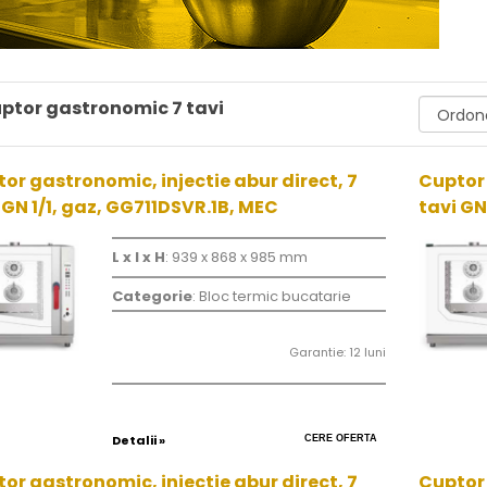
ptor gastronomic 7 tavi
or gastronomic, injectie abur direct, 7
Cuptor 
 GN 1/1, gaz, GG711DSVR.1B, MEC
tavi GN
L x l x H
: 939 x 868 x 985 mm
Categorie
: Bloc termic bucatarie
Garantie: 12 luni
Detalii »
CERE OFERTA
or gastronomic, injectie abur direct, 7
Cuptor 