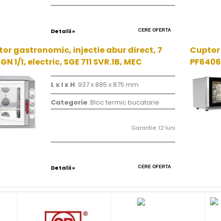
Detalii »
CERE OFERTA
or gastronomic, injectie abur direct, 7
Cuptor 
 GN 1/1, electric, SGE 711 SVR.1B, MEC
PF640
L x l x H
: 937 x 885 x 875 mm
Categorie
: Bloc termic bucatarie
Garantie: 12 luni
Detalii »
CERE OFERTA