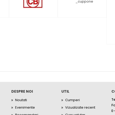
DESPRE NOI
UTIL
C
Te
Noutati
Cumperi
Fa
Evenimente
Vizualizate recent
E-
Recomandari
Curs valutar