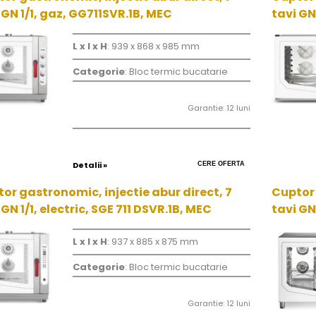
 GN 1/1, gaz, GG711SVR.1B, MEC
tavi GN 
L x l x H
: 939 x 868 x 985 mm
Categorie
: Bloc termic bucatarie
Garantie: 12 luni
Detalii »
CERE OFERTA
or gastronomic, injectie abur direct, 7
Cuptor 
 GN 1/1, electric, SGE 711 DSVR.1B, MEC
tavi GN 
L x l x H
: 937 x 885 x 875 mm
Categorie
: Bloc termic bucatarie
Garantie: 12 luni