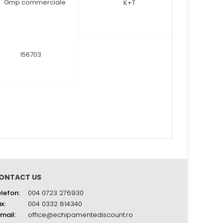
ONTACT US
lefon:
004 0723 276930
x:
004 0332 814340
mail:
office@echipamentediscount.ro