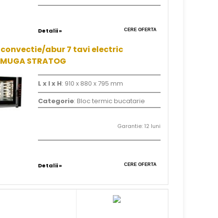
Detalii »
CERE OFERTA
convectie/abur 7 tavi electric
6MUGA STRATOG
L x l x H
: 910 x 880 x 795 mm
Categorie
: Bloc termic bucatarie
Garantie: 12 luni
Detalii »
CERE OFERTA