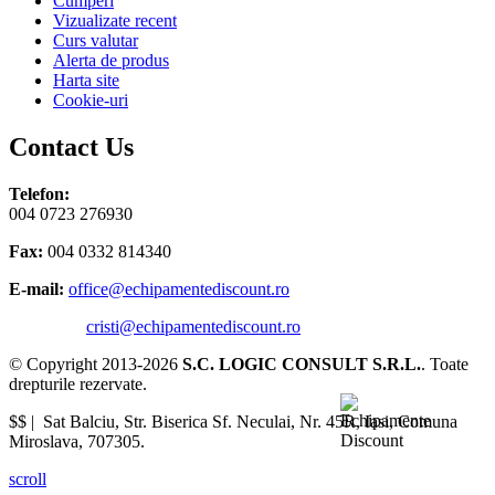
Cumperi
Vizualizate recent
Curs valutar
Alerta de produs
Harta site
Cookie-uri
Contact Us
Telefon:
004 0723 276930
Fax:
004 0332 814340
E-mail:
office@echipamentediscount.ro
cristi@echipamentediscount.ro
© Copyright 2013-2026
S.C. LOGIC CONSULT S.R.L.
. Toate
drepturile rezervate.
$$ |
Sat Balciu, Str. Biserica Sf. Neculai, Nr. 45R
,
Iasi
,
Comuna
Miroslava
,
707305
.
scroll