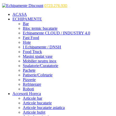
0723.276.930
ACASA
ECHIPAMENTE
Bar
Bloc termic bucatarie
Echipamente CLOUD / INDUSTRY 4.0
Fast Food
Hote
I Echipamente / DNSH
Food Truck
Masini spalat vase
Mobilier neutru inox
Spalatorie/Curatatorie
Pachete
Patiserie/Cofetarie
Pizzerie
Refrigerare
Roboti
Accesorii Horeca
Articole bar
Articole bucatarie
Articole bucatarie asiatica
Articole bufet