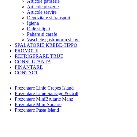
Articole patiserie
Articole pizzerie
Articole servire
Depozitare si transport
Igiena
Oale si tigai
Pahare si carafe
Vaschete gastronorm si tavi
SPALATORIE KREBE-TIPPO
PROMOTII
REFRIGERARE TRUE
CONSULTANTA
FINANTARE
CONTACT
Prezentare Linie Crepes Island
Prezentare Linie Sausage & Grill
Prezentare MiniBrutarie Manz
Prezentare Mini-Suparie
Prezentare Pasta Island