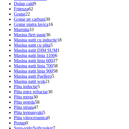
Dulap cald
9
Friteuza
62
Gratar
22
Gratar pe carbuni
30
Gratar piatra lavica
16
Marmita
33
Masina fiert paste
36
Masina gatit cu inductie
18
Masina gatit cu plita
5
Masina gatit DIM SUM
1
Masina gatit linia 1100
6
Masina gatit linia 600
27
Masina gatit linia 700
58
Masina gatit linia 900
58
Masina gatit Paellero
5
Masina gatit wok
21
Plita inductie
5
Plita miez refractar
30
Plita mixta
30
Plita neteda
58
Plita striata
47
Plita teppanyaki
5
Plita vitroceramica
0
Protap
0
Sous-vide/Softcooker
7