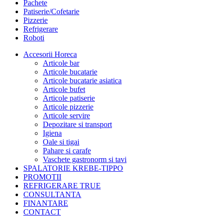
Pachete
Patiserie/Cofetarie
Pizzerie
Refrigerare
Roboti
Accesorii Horeca
Articole bar
Articole bucatarie
Articole bucatarie asiatica
Articole bufet
Articole patiserie
Articole pizzerie
Articole servire
Depozitare si transport
Igiena
Oale si tigai
Pahare si carafe
Vaschete gastronorm si tavi
SPALATORIE KREBE-TIPPO
PROMOTII
REFRIGERARE TRUE
CONSULTANTA
FINANTARE
CONTACT