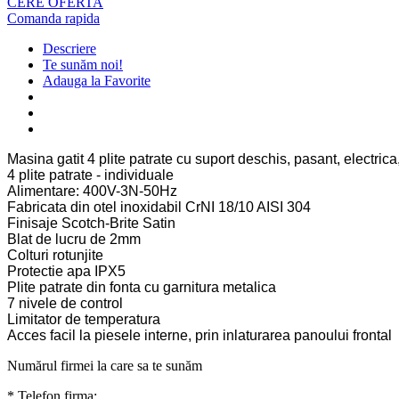
CERE OFERTA
Comanda rapida
Descriere
Te sunăm noi!
Adauga la Favorite
Masina gatit 4 plite patrate cu suport deschis, pasant, electr
4 plite patrate - individuale
Alimentare: 400V-3N-50Hz
Fabricata din otel inoxidabil CrNI 18/10 AISI 304
Finisaje Scotch-Brite Satin
Blat de lucru de 2mm
Colturi rotunjite
Protectie apa IPX5
Plite patrate din fonta cu garnitura metalica
7 nivele de control
Limitator de temperatura
Acces facil la piesele interne, prin inlaturarea panoului frontal
Numărul firmei la care sa te sunăm
* Telefon firma: