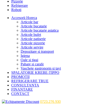
Pizzerie
Refrigerare
Roboti
Accesorii Horeca
Articole bar
Articole bucatarie
Articole bucatarie asiatica
Articole bufet
Articole patiserie
Articole pizzerie
Articole servire
Depozitare si transport
Igiena
Oale si tigai
Pahare si carafe
Vaschete gastronorm si tavi
SPALATORIE KREBE-TIPPO
PROMOTII
REFRIGERARE TRUE
CONSULTANTA
FINANTARE
CONTACT
0723.276.930