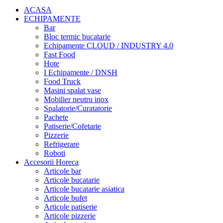
ACASA
ECHIPAMENTE
Bar
Bloc termic bucatarie
Echipamente CLOUD / INDUSTRY 4.0
Fast Food
Hote
I Echipamente / DNSH
Food Truck
Masini spalat vase
Mobilier neutru inox
Spalatorie/Curatatorie
Pachete
Patiserie/Cofetarie
Pizzerie
Refrigerare
Roboti
Accesorii Horeca
Articole bar
Articole bucatarie
Articole bucatarie asiatica
Articole bufet
Articole patiserie
Articole pizzerie