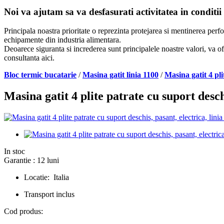
Noi va ajutam sa va desfasurati activitatea in conditii
Principala noastra prioritate o reprezinta protejarea si mentinerea per
echipamente din industria alimentara.
Deoarece siguranta si increderea sunt principalele noastre valori, va of
consultanta aici.
Bloc termic bucatarie
/
Masina gatit linia 1100
/
Masina gatit 4 pl
Masina gatit 4 plite patrate cu suport des
In stoc
Garantie : 12 luni
Locatie: Italia
Transport inclus
Cod produs: