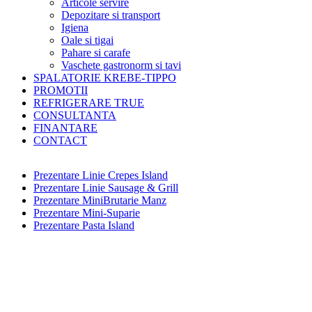
Articole servire
Depozitare si transport
Igiena
Oale si tigai
Pahare si carafe
Vaschete gastronorm si tavi
SPALATORIE KREBE-TIPPO
PROMOTII
REFRIGERARE TRUE
CONSULTANTA
FINANTARE
CONTACT
Prezentare Linie Crepes Island
Prezentare Linie Sausage & Grill
Prezentare MiniBrutarie Manz
Prezentare Mini-Suparie
Prezentare Pasta Island