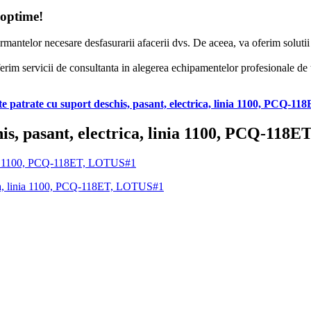
 optime!
formantelor necesare desfasurarii afacerii dvs. De aceea, va oferim solut
erim servicii de consultanta in alegerea echipamentelor profesionale de to
ite patrate cu suport deschis, pasant, electrica, linia 1100, PCQ-
chis, pasant, electrica, linia 1100, PCQ-11