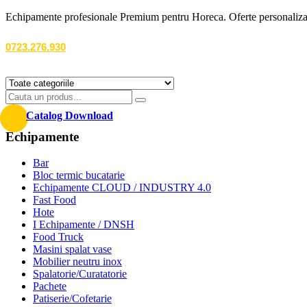
Echipamente profesionale Premium pentru Horeca. Oferte personalizate
0723.276.930
Catalog Download
Echipamente
Bar
Bloc termic bucatarie
Echipamente CLOUD / INDUSTRY 4.0
Fast Food
Hote
I Echipamente / DNSH
Food Truck
Masini spalat vase
Mobilier neutru inox
Spalatorie/Curatatorie
Pachete
Patiserie/Cofetarie