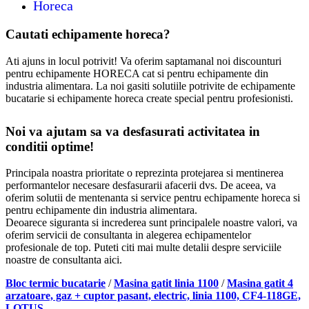
Horeca
Cautati echipamente horeca?
Ati ajuns in locul potrivit! Va oferim saptamanal noi discounturi
pentru echipamente HORECA cat si pentru echipamente din
industria alimentara. La noi gasiti solutiile potrivite de echipamente
bucatarie si echipamente horeca create special pentru profesionisti.
Noi va ajutam sa va desfasurati activitatea in
conditii optime!
Principala noastra prioritate o reprezinta protejarea si mentinerea
performantelor necesare desfasurarii afacerii dvs. De aceea, va
oferim solutii de mentenanta si service pentru echipamente horeca si
pentru echipamente din industria alimentara.
Deoarece siguranta si increderea sunt principalele noastre valori, va
oferim servicii de consultanta in alegerea echipamentelor
profesionale de top. Puteti citi mai multe detalii despre serviciile
noastre de consultanta aici.
Bloc termic bucatarie
/
Masina gatit linia 1100
/
Masina gatit 4
arzatoare, gaz + cuptor pasant, electric, linia 1100, CF4-118GE,
LOTUS