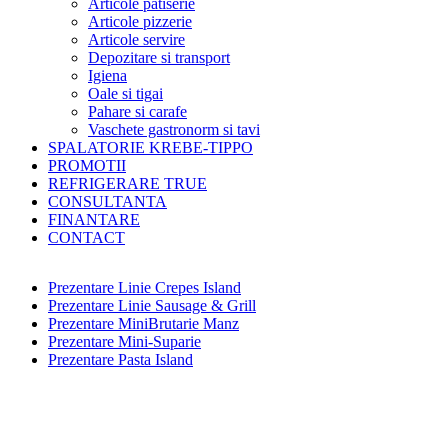
Articole patiserie
Articole pizzerie
Articole servire
Depozitare si transport
Igiena
Oale si tigai
Pahare si carafe
Vaschete gastronorm si tavi
SPALATORIE KREBE-TIPPO
PROMOTII
REFRIGERARE TRUE
CONSULTANTA
FINANTARE
CONTACT
Prezentare Linie Crepes Island
Prezentare Linie Sausage & Grill
Prezentare MiniBrutarie Manz
Prezentare Mini-Suparie
Prezentare Pasta Island