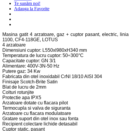
Te sunăm noi!
Adauga la Favorite
Masina gatit 4 arzatoare, gaz + cuptor pasant, electric, linia
1100, CF4-118GE, LOTUS
4 arzatoare
Dimensiuni cuptor: L550xl980xH340 mm
Temperatura de lucru cuptor: 50÷300°C
Capacitate cuptor: GN 3/1
Alimentare: 400V-3N-50 Hz
Putere gaz: 34 Kw
Fabricata din otel inoxidabil CrNI 18/10 AISI 304
Finisaje Scotch-Brite Satin
Blat de lucru de 2mm
Colturi rotunjite
Protectie apa IPX5
Arzatoare dotate cu flacara pilot
Termocupla si valva de siguranta
Arzatoare cu flacara modulatoare
Gratare suport din otel inox sau fonta
Recipient colectare lichide detasabil
Cuptor static, pasant