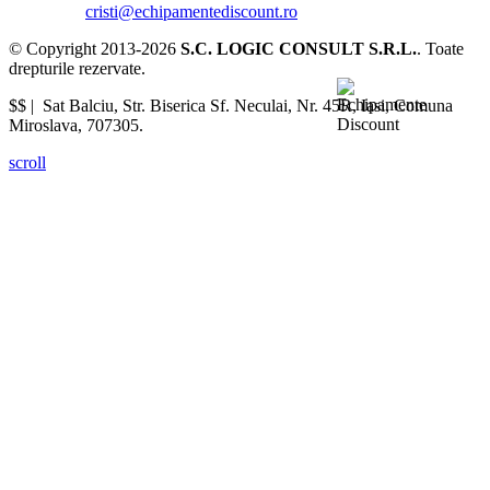
cristi@echipamentediscount.ro
© Copyright 2013-2026
S.C. LOGIC CONSULT S.R.L.
. Toate
drepturile rezervate.
$$ |
Sat Balciu, Str. Biserica Sf. Neculai, Nr. 45R
,
Iasi
,
Comuna
Miroslava
,
707305
.
scroll