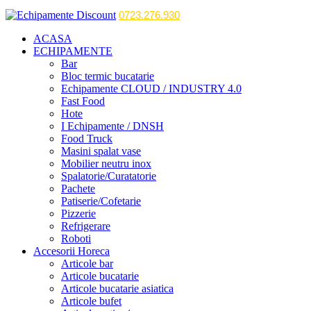
0723.276.930
ACASA
ECHIPAMENTE
Bar
Bloc termic bucatarie
Echipamente CLOUD / INDUSTRY 4.0
Fast Food
Hote
I Echipamente / DNSH
Food Truck
Masini spalat vase
Mobilier neutru inox
Spalatorie/Curatatorie
Pachete
Patiserie/Cofetarie
Pizzerie
Refrigerare
Roboti
Accesorii Horeca
Articole bar
Articole bucatarie
Articole bucatarie asiatica
Articole bufet