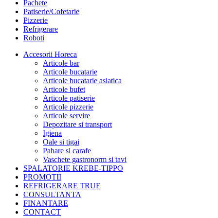
Pachete
Patiserie/Cofetarie
Pizzerie
Refrigerare
Roboti
Accesorii Horeca
Articole bar
Articole bucatarie
Articole bucatarie asiatica
Articole bufet
Articole patiserie
Articole pizzerie
Articole servire
Depozitare si transport
Igiena
Oale si tigai
Pahare si carafe
Vaschete gastronorm si tavi
SPALATORIE KREBE-TIPPO
PROMOTII
REFRIGERARE TRUE
CONSULTANTA
FINANTARE
CONTACT