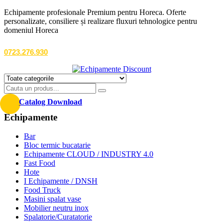
Echipamente profesionale Premium pentru Horeca. Oferte
personalizate, consiliere și realizare fluxuri tehnologice pentru
domeniul Horeca
0723.276.930
Catalog Download
Echipamente
Bar
Bloc termic bucatarie
Echipamente CLOUD / INDUSTRY 4.0
Fast Food
Hote
I Echipamente / DNSH
Food Truck
Masini spalat vase
Mobilier neutru inox
Spalatorie/Curatatorie