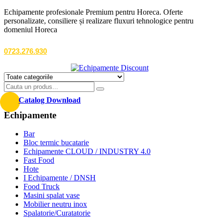
Echipamente profesionale Premium pentru Horeca. Oferte
personalizate, consiliere și realizare fluxuri tehnologice pentru
domeniul Horeca
0723.276.930
Catalog Download
Echipamente
Bar
Bloc termic bucatarie
Echipamente CLOUD / INDUSTRY 4.0
Fast Food
Hote
I Echipamente / DNSH
Food Truck
Masini spalat vase
Mobilier neutru inox
Spalatorie/Curatatorie