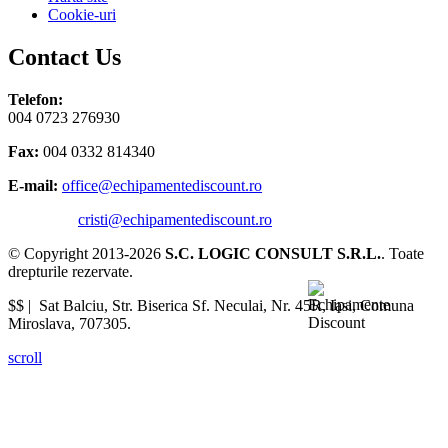
Cookie-uri
Contact Us
Telefon:
004 0723 276930
Fax:
004 0332 814340
E-mail:
office@echipamentediscount.ro
cristi@echipamentediscount.ro
© Copyright 2013-2026
S.C. LOGIC CONSULT S.R.L.
. Toate
drepturile rezervate.
$$ |
Sat Balciu, Str. Biserica Sf. Neculai, Nr. 45R
,
Iasi
,
Comuna
Miroslava
,
707305
.
scroll