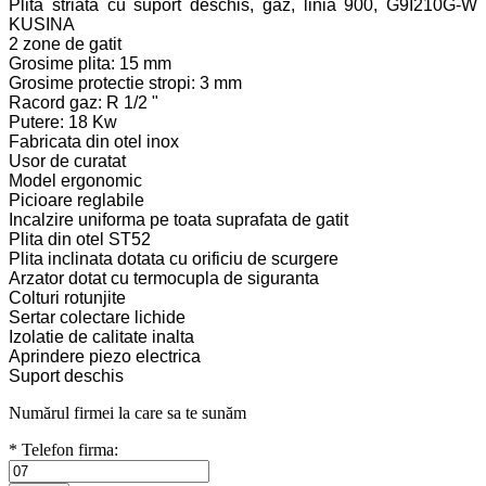
Plita striata cu suport deschis, gaz, linia 900, G9I210G-W
KUSINA
2 zone de gatit
Grosime plita: 15 mm
Grosime protectie stropi: 3 mm
Racord gaz: R 1/2 "
Putere: 18 Kw
Fabricata din otel inox
Usor de curatat
Model ergonomic
Picioare reglabile
Incalzire uniforma pe toata suprafata de gatit
Plita din otel ST52
Plita inclinata dotata cu orificiu de scurgere
Arzator dotat cu termocupla de siguranta
Colturi rotunjite
Sertar colectare lichide
Izolatie de calitate inalta
Aprindere piezo electrica
Suport deschis
Numărul firmei la care sa te sunăm
* Telefon firma: