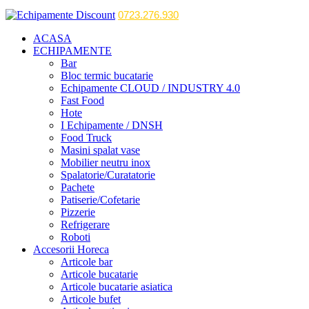
0723.276.930
ACASA
ECHIPAMENTE
Bar
Bloc termic bucatarie
Echipamente CLOUD / INDUSTRY 4.0
Fast Food
Hote
I Echipamente / DNSH
Food Truck
Masini spalat vase
Mobilier neutru inox
Spalatorie/Curatatorie
Pachete
Patiserie/Cofetarie
Pizzerie
Refrigerare
Roboti
Accesorii Horeca
Articole bar
Articole bucatarie
Articole bucatarie asiatica
Articole bufet