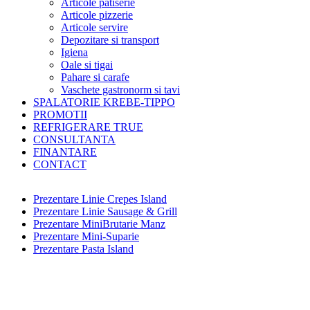
Articole patiserie
Articole pizzerie
Articole servire
Depozitare si transport
Igiena
Oale si tigai
Pahare si carafe
Vaschete gastronorm si tavi
SPALATORIE KREBE-TIPPO
PROMOTII
REFRIGERARE TRUE
CONSULTANTA
FINANTARE
CONTACT
Prezentare Linie Crepes Island
Prezentare Linie Sausage & Grill
Prezentare MiniBrutarie Manz
Prezentare Mini-Suparie
Prezentare Pasta Island