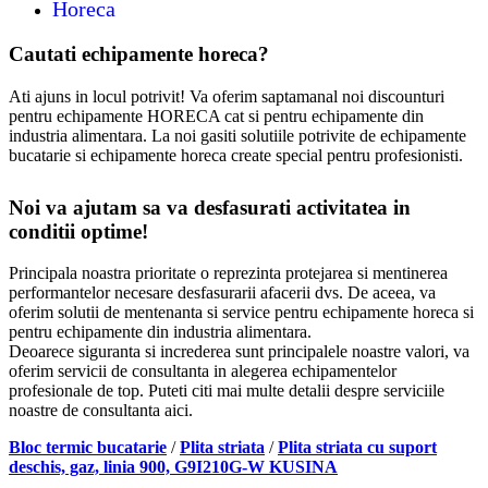
Horeca
Cautati echipamente horeca?
Ati ajuns in locul potrivit! Va oferim saptamanal noi discounturi
pentru echipamente HORECA cat si pentru echipamente din
industria alimentara. La noi gasiti solutiile potrivite de echipamente
bucatarie si echipamente horeca create special pentru profesionisti.
Noi va ajutam sa va desfasurati activitatea in
conditii optime!
Principala noastra prioritate o reprezinta protejarea si mentinerea
performantelor necesare desfasurarii afacerii dvs. De aceea, va
oferim solutii de mentenanta si service pentru echipamente horeca si
pentru echipamente din industria alimentara.
Deoarece siguranta si increderea sunt principalele noastre valori, va
oferim servicii de consultanta in alegerea echipamentelor
profesionale de top. Puteti citi mai multe detalii despre serviciile
noastre de consultanta aici.
Bloc termic bucatarie
/
Plita striata
/
Plita striata cu suport
deschis, gaz, linia 900, G9I210G-W KUSINA