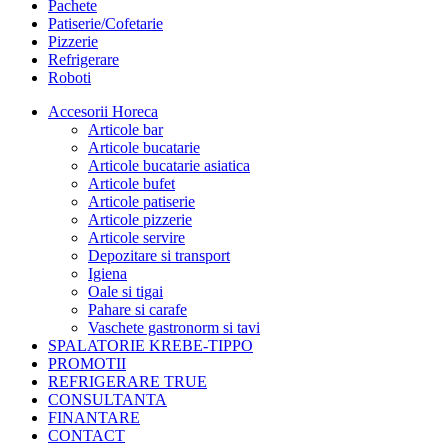
Pachete
Patiserie/Cofetarie
Pizzerie
Refrigerare
Roboti
Accesorii Horeca
Articole bar
Articole bucatarie
Articole bucatarie asiatica
Articole bufet
Articole patiserie
Articole pizzerie
Articole servire
Depozitare si transport
Igiena
Oale si tigai
Pahare si carafe
Vaschete gastronorm si tavi
SPALATORIE KREBE-TIPPO
PROMOTII
REFRIGERARE TRUE
CONSULTANTA
FINANTARE
CONTACT