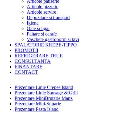
Articole patiserie
Articole pizzerie
Articole servire
Depozitare si transport
Igiena
Oale si tigai
Pahare si carafe
Vaschete gastronorm si tavi
SPALATORIE KREBE-TIPPO
PROMOTII
REFRIGERARE TRUE
CONSULTANTA
FINANTARE
CONTACT
Prezentare Linie Crepes Island
Prezentare Linie Sausage & Grill
Prezentare MiniBrutarie Manz
Prezentare Mini-Suparie
Prezentare Pasta Island