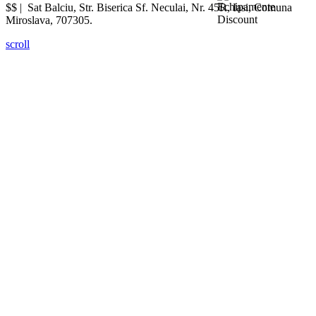
$$ |
Sat Balciu, Str. Biserica Sf. Neculai, Nr. 45R
,
Iasi
,
Comuna
Miroslava
,
707305
.
scroll