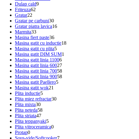
Dulap cald
9
Friteuza
62
Gratar
22
Gratar pe carbuni
30
Gratar piatra lavica
16
Marmita
33
Masina fiert paste
36
Masina gatit cu inductie
18
Masina gatit cu plita
5
Masina gatit DIM SUM
1
Masina gatit linia 1100
6
Masina gatit linia 600
27
Masina gatit linia 700
58
Masina gatit linia 900
58
Masina gatit Paellero
5
Masina gatit wok
21
Plita inductie
5
Plita miez refractar
30
Plita mixta
30
Plita neteda
58
Plita striata
47
Plita teppanyaki
5
Plita vitroceramica
0
Protap
0
Sous-vide/Softcooker
7