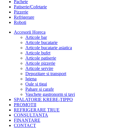
Pachete
Patiserie/Cofetarie
Pizzerie
Refrigerare
Roboti
Accesorii Horeca
Articole bar
Articole bucatarie
Articole bucatarie asiatica
Articole bufet
Articole patiserie
Articole pizzerie
Articole servire
Depozitare si transport
Igiena
Oale si tigai
Pahare si carafe
Vaschete gastronorm si tavi
SPALATORIE KREBE-TIPPO
PROMOTII
REFRIGERARE TRUE
CONSULTANTA
FINANTARE
CONTACT