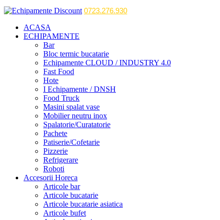
0723.276.930
ACASA
ECHIPAMENTE
Bar
Bloc termic bucatarie
Echipamente CLOUD / INDUSTRY 4.0
Fast Food
Hote
I Echipamente / DNSH
Food Truck
Masini spalat vase
Mobilier neutru inox
Spalatorie/Curatatorie
Pachete
Patiserie/Cofetarie
Pizzerie
Refrigerare
Roboti
Accesorii Horeca
Articole bar
Articole bucatarie
Articole bucatarie asiatica
Articole bufet