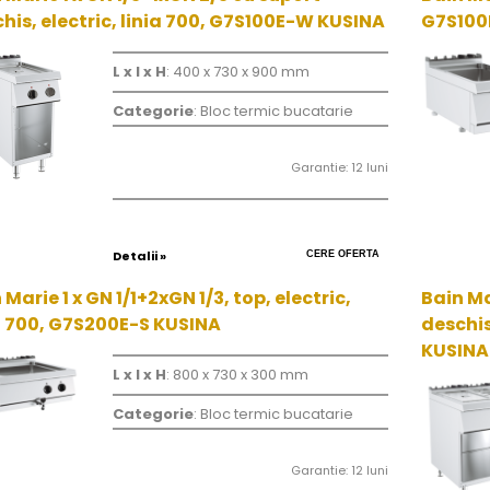
his, electric, linia 700, G7S100E-W KUSINA
G7S100
L x l x H
: 400 x 730 x 900 mm
Categorie
: Bloc termic bucatarie
Garantie: 12 luni
Detalii »
CERE OFERTA
 Marie 1 x GN 1/1+2xGN 1/3, top, electric,
Bain Ma
a 700, G7S200E-S KUSINA
deschis
KUSINA
L x l x H
: 800 x 730 x 300 mm
Categorie
: Bloc termic bucatarie
Garantie: 12 luni