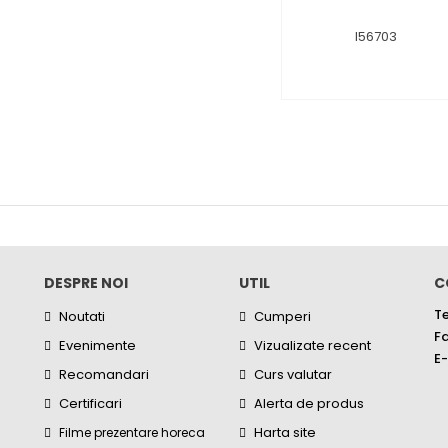
DESPRE NOI
UTIL
C
Te
Noutati
Cumperi
Fa
Evenimente
Vizualizate recent
E-
Recomandari
Curs valutar
Certificari
Alerta de produs
Harta site
Filme prezentare horeca