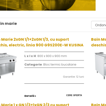
in marie
 Marie 2xGN 1/1+2xGN 1/3, cu suport
Bain Ma
his, electric, linia 900 G9S200E-W KUSINA
deschis
L x l x H
: 800 x 900 x 900 mm
Categorie
: Bloc termic bucatarie
Garantie: 12 luni
Detalii »
CERE OFERTA
 Marie 1 x GN 1/3+1xGN 2/3 cu suport
Bain Mar