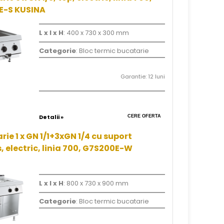
E-S KUSINA
L x l x H
: 400 x 730 x 300 mm
Categorie
: Bloc termic bucatarie
Garantie: 12 luni
Detalii »
CERE OFERTA
rie 1 x GN 1/1+3xGN 1/4 cu suport
, electric, linia 700, G7S200E-W
L x l x H
: 800 x 730 x 900 mm
Categorie
: Bloc termic bucatarie