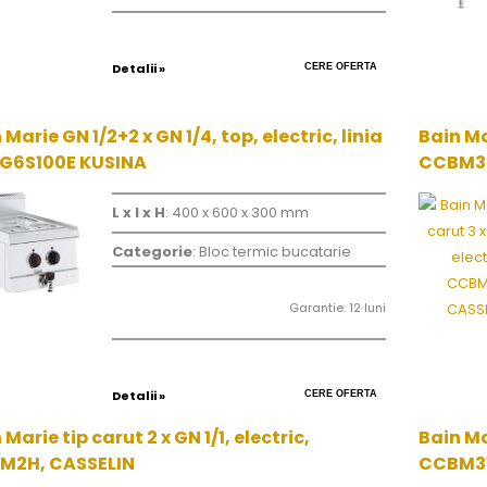
Detalii »
CERE OFERTA
 Marie GN 1/2+2 x GN 1/4, top, electric, linia
Bain Mar
 G6S100E KUSINA
CCBM3H
L x l x H
: 400 x 600 x 300 mm
Categorie
: Bloc termic bucatarie
Garantie: 12 luni
Detalii »
CERE OFERTA
 Marie tip carut 2 x GN 1/1, electric,
Bain Mar
M2H, CASSELIN
CCBM3V