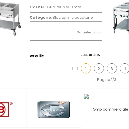
L x l x H
: 850 x 700 x 900 mm
Categorie
: Bloc termic bucatarie
Garantie: 12 luni
Detalii »
CERE OFERTA
1
2
3
Pagina 1/3