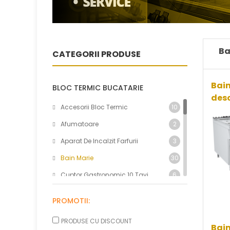
Ba
CATEGORII PRODUSE
Bain
BLOC TERMIC BUCATARIE
desc
Accesorii Bloc Termic
10
Afumatoare
2
Aparat De Incalzit Farfurii
3
Bain Marie
30
Cuptor Gastronomic 10 Tavi
6
Cuptor Gastronomic 11 Tavi
0
PROMOTII:
Cuptor Gastronomic 12 Tavi
8
PRODUSE CU DISCOUNT
Cuptor Gastronomic 15 Tavi
0
Bain