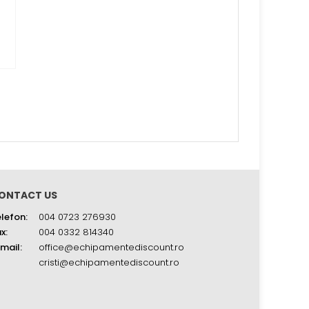
ONTACT US
lefon:
004 0723 276930
x:
004 0332 814340
mail:
office@echipamentediscount.ro
cristi@echipamentediscount.ro