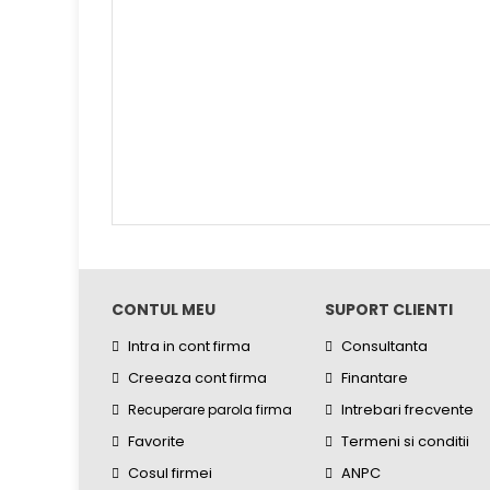
CONTUL MEU
SUPORT CLIENTI
Intra in cont firma
Consultanta
Creeaza cont firma
Finantare
Intrebari frecvente
Recuperare parola firma
Favorite
Termeni si conditii
Cosul firmei
ANPC