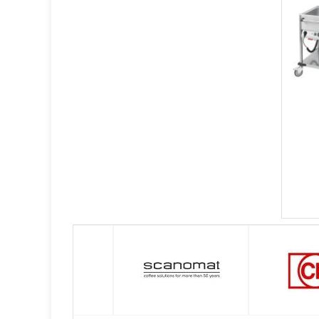
Plita Mixta
30
Plita Neteda
58
Plita Striata
47
Plita Teppanyaki
5
Plita Vitroceramica
0
Protap
0
Sous-Vide/Softcooker
7
Tigaie Basculanta
16
Tigaie Multifunctionala
12