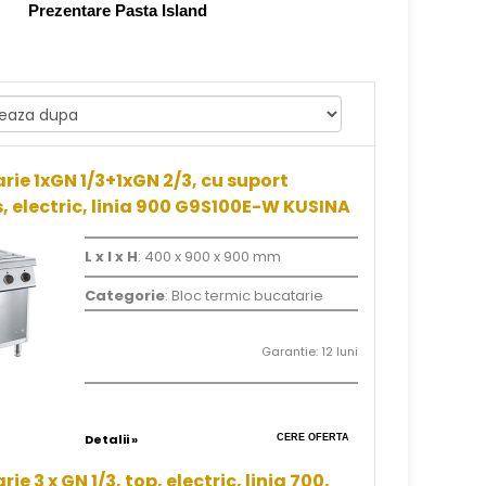
Prezentare Pasta Island
rie 1xGN 1/3+1xGN 2/3, cu suport
, electric, linia 900 G9S100E-W KUSINA
L x l x H
: 400 x 900 x 900 mm
Categorie
: Bloc termic bucatarie
Garantie: 12 luni
Detalii »
CERE OFERTA
ie 3 x GN 1/3, top, electric, linia 700,