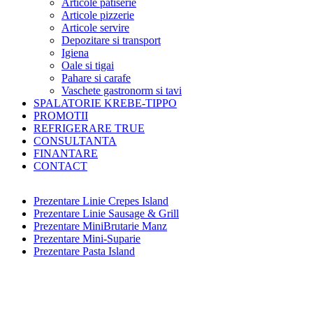
Articole patiserie
Articole pizzerie
Articole servire
Depozitare si transport
Igiena
Oale si tigai
Pahare si carafe
Vaschete gastronorm si tavi
SPALATORIE KREBE-TIPPO
PROMOTII
REFRIGERARE TRUE
CONSULTANTA
FINANTARE
CONTACT
Prezentare Linie Crepes Island
Prezentare Linie Sausage & Grill
Prezentare MiniBrutarie Manz
Prezentare Mini-Suparie
Prezentare Pasta Island