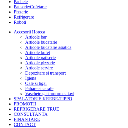
Pachete
Patiserie/Cofetarie
Pizzerie
Refrigerare
Roboti
Accesorii Horeca
Articole bar
Articole bucatarie
Articole bucatarie asiatica
Articole bufet
Articole patiserie
Articole pizzerie
Articole servire
Depozitare si transport
Igiena
Oale si tigai
Pahare si carafe
Vaschete gastronorm si tavi
SPALATORIE KREBE-TIPPO
PROMOTII
REFRIGERARE TRUE
CONSULTANTA
FINANTARE
CONTACT