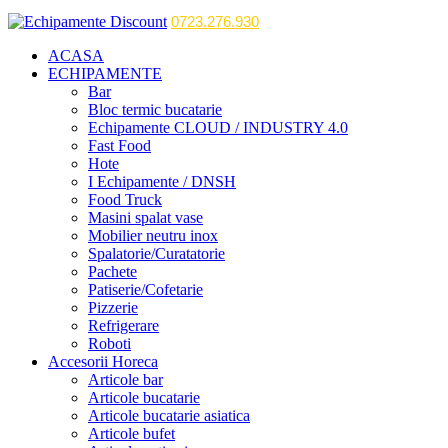
0723.276.930
ACASA
ECHIPAMENTE
Bar
Bloc termic bucatarie
Echipamente CLOUD / INDUSTRY 4.0
Fast Food
Hote
I Echipamente / DNSH
Food Truck
Masini spalat vase
Mobilier neutru inox
Spalatorie/Curatatorie
Pachete
Patiserie/Cofetarie
Pizzerie
Refrigerare
Roboti
Accesorii Horeca
Articole bar
Articole bucatarie
Articole bucatarie asiatica
Articole bufet