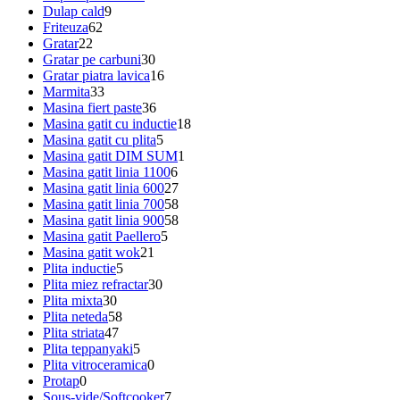
Dulap cald
9
Friteuza
62
Gratar
22
Gratar pe carbuni
30
Gratar piatra lavica
16
Marmita
33
Masina fiert paste
36
Masina gatit cu inductie
18
Masina gatit cu plita
5
Masina gatit DIM SUM
1
Masina gatit linia 1100
6
Masina gatit linia 600
27
Masina gatit linia 700
58
Masina gatit linia 900
58
Masina gatit Paellero
5
Masina gatit wok
21
Plita inductie
5
Plita miez refractar
30
Plita mixta
30
Plita neteda
58
Plita striata
47
Plita teppanyaki
5
Plita vitroceramica
0
Protap
0
Sous-vide/Softcooker
7