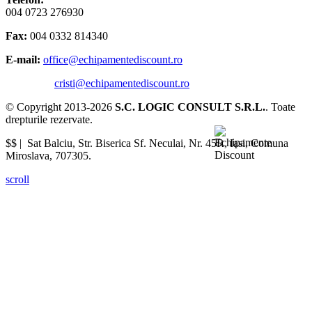
004 0723 276930
Fax:
004 0332 814340
E-mail:
office@echipamentediscount.ro
cristi@echipamentediscount.ro
© Copyright 2013-2026
S.C. LOGIC CONSULT S.R.L.
. Toate
drepturile rezervate.
$$ |
Sat Balciu, Str. Biserica Sf. Neculai, Nr. 45R
,
Iasi
,
Comuna
Miroslava
,
707305
.
scroll