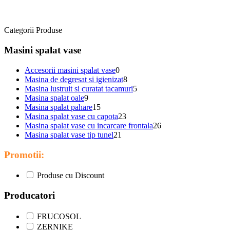
Categorii Produse
Masini spalat vase
Accesorii masini spalat vase
0
Masina de degresat si igienizat
8
Masina lustruit si curatat tacamuri
5
Masina spalat oale
9
Masina spalat pahare
15
Masina spalat vase cu capota
23
Masina spalat vase cu incarcare frontala
26
Masina spalat vase tip tunel
21
Promotii:
Produse cu Discount
Producatori
FRUCOSOL
ZERNIKE