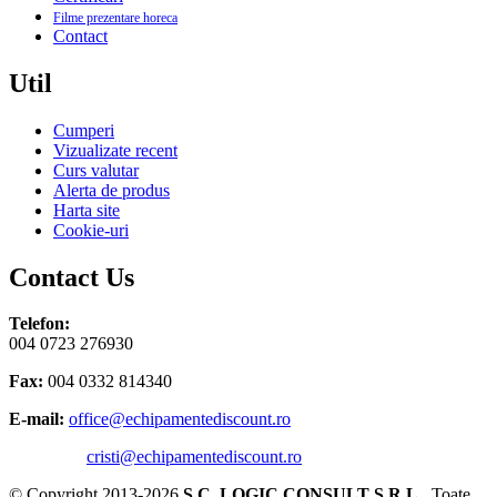
Filme prezentare horeca
Contact
Util
Cumperi
Vizualizate recent
Curs valutar
Alerta de produs
Harta site
Cookie-uri
Contact Us
Telefon:
004 0723 276930
Fax:
004 0332 814340
E-mail:
office@echipamentediscount.ro
cristi@echipamentediscount.ro
© Copyright 2013-2026
S.C. LOGIC CONSULT S.R.L.
. Toate