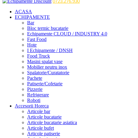
0723.276.930
ACASA
ECHIPAMENTE
Bar
Bloc termic bucatarie
Echipamente CLOUD / INDUSTRY 4.0
Fast Food
Hote
I Echipamente / DNSH
Food Truck
Masini spalat vase
Mobilier neutru inox
Spalatorie/Curatatorie
Pachete
Patiserie/Cofetarie
Pizzerie
Refrigerare
Roboti
Accesorii Horeca
Articole bar
Articole bucatarie
Articole bucatarie asiatica
Articole bufet
Articole patiserie