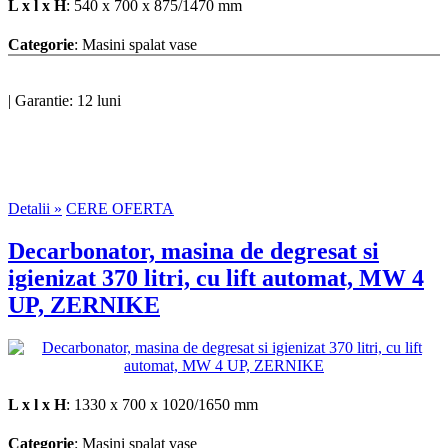
L x l x H
: 540 x 700 x 875/1470 mm
Categorie
: Masini spalat vase
|
Garantie: 12 luni
Detalii »
CERE OFERTA
Decarbonator, masina de degresat si
igienizat 370 litri, cu lift automat, MW 4
UP, ZERNIKE
L x l x H
: 1330 x 700 x 1020/1650 mm
Categorie
: Masini spalat vase