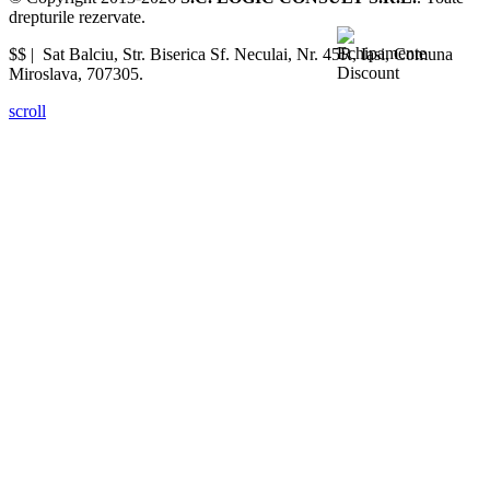
drepturile rezervate.
$$ |
Sat Balciu, Str. Biserica Sf. Neculai, Nr. 45R
,
Iasi
,
Comuna
Miroslava
,
707305
.
scroll