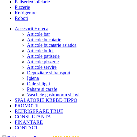
Patiserie/Cofetarie
Pizzerie
Refrigerare
Roboti
Accesorii Horeca
Articole bar
Articole bucatarie
Articole bucatarie asiatica
Articole bufet
Articole patiserie
Articole pizzerie
Articole servire
Depozitare si transport
Igiena
Oale si tigai
Pahare si carafe
Vaschete gastronorm si tavi
SPALATORIE KREBE-TIPPO
PROMOTII
REFRIGERARE TRUE
CONSULTANTA
FINANTARE
CONTACT