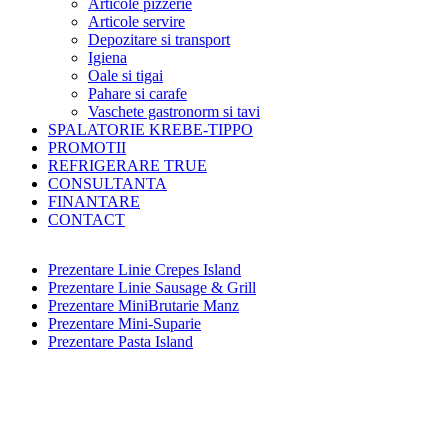
Articole pizzerie
Articole servire
Depozitare si transport
Igiena
Oale si tigai
Pahare si carafe
Vaschete gastronorm si tavi
SPALATORIE KREBE-TIPPO
PROMOTII
REFRIGERARE TRUE
CONSULTANTA
FINANTARE
CONTACT
Prezentare Linie Crepes Island
Prezentare Linie Sausage & Grill
Prezentare MiniBrutarie Manz
Prezentare Mini-Suparie
Prezentare Pasta Island