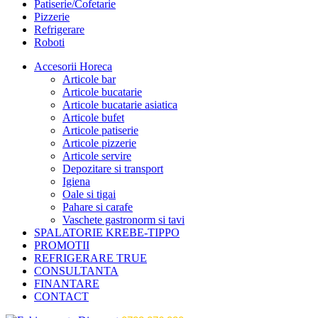
Patiserie/Cofetarie
Pizzerie
Refrigerare
Roboti
Accesorii Horeca
Articole bar
Articole bucatarie
Articole bucatarie asiatica
Articole bufet
Articole patiserie
Articole pizzerie
Articole servire
Depozitare si transport
Igiena
Oale si tigai
Pahare si carafe
Vaschete gastronorm si tavi
SPALATORIE KREBE-TIPPO
PROMOTII
REFRIGERARE TRUE
CONSULTANTA
FINANTARE
CONTACT