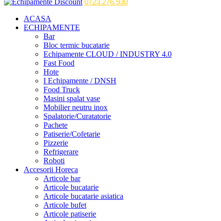
0723.276.930
ACASA
ECHIPAMENTE
Bar
Bloc termic bucatarie
Echipamente CLOUD / INDUSTRY 4.0
Fast Food
Hote
I Echipamente / DNSH
Food Truck
Masini spalat vase
Mobilier neutru inox
Spalatorie/Curatatorie
Pachete
Patiserie/Cofetarie
Pizzerie
Refrigerare
Roboti
Accesorii Horeca
Articole bar
Articole bucatarie
Articole bucatarie asiatica
Articole bufet
Articole patiserie