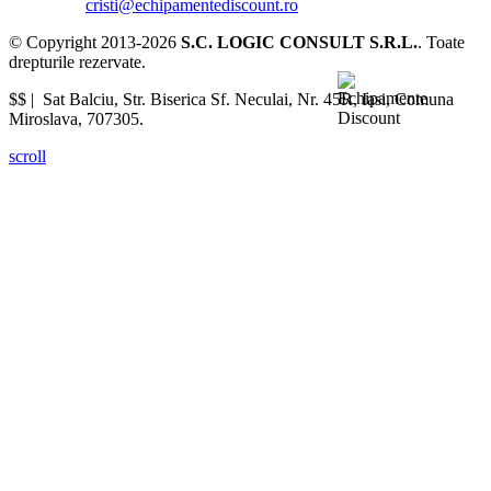
cristi@echipamentediscount.ro
© Copyright 2013-2026
S.C. LOGIC CONSULT S.R.L.
. Toate
drepturile rezervate.
$$ |
Sat Balciu, Str. Biserica Sf. Neculai, Nr. 45R
,
Iasi
,
Comuna
Miroslava
,
707305
.
scroll