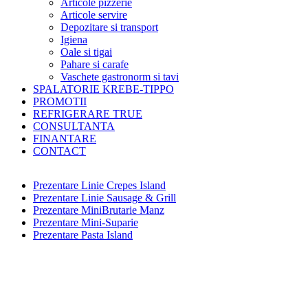
Articole pizzerie
Articole servire
Depozitare si transport
Igiena
Oale si tigai
Pahare si carafe
Vaschete gastronorm si tavi
SPALATORIE KREBE-TIPPO
PROMOTII
REFRIGERARE TRUE
CONSULTANTA
FINANTARE
CONTACT
Prezentare Linie Crepes Island
Prezentare Linie Sausage & Grill
Prezentare MiniBrutarie Manz
Prezentare Mini-Suparie
Prezentare Pasta Island